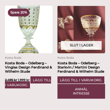
Det
Det
ursprungliga
nuvarande
Spara 20%
priset
priset
var:
är:
2,495 kr.
1,999 kr.
SLUT I LAGER
Kosta Boda
Kosta Boda
Kosta Boda – Odelberg –
Kosta Boda – Odelberg –
Vinglas Design Ferdinand &
Starkvin / Martini Design
Wilhelm Stude
Ferdinand & Wilhelm Stude
LÄGG TILL
LÄGG TILL I VARUKORG
2,495
kr
1,999
kr
I VARUKORG
ANMÄL
INTRESSE