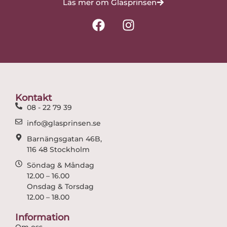
Läs mer om Glasprinsen
F
I
a
n
c
s
e
t
b
a
o
g
o
r
Kontakt
k
a
08 - 22 79 39
m
info@glasprinsen.se
Barnängsgatan 46B,
116 48 Stockholm
Söndag & Måndag
12.00 – 16.00
Onsdag & Torsdag
12.00 – 18.00
Information