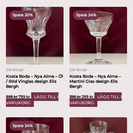
Det
Det
Det
Det
ursprungliga
nuvarande
ursprungliga
nuvarande
Spara 20%
Spara 24%
priset
priset
priset
priset
var:
är:
var:
är:
995 kr.
799 kr.
395 kr.
299 kr.
Elis Bergh
Elis Bergh
Kosta Boda – Nya Alma – Öl
Kosta Boda – Nya Alma –
/ Röd Vinglas design Elis
Martini Glas design Elis
Bergh
Bergh
LÄGG TILL I
LÄGG TILL I
995
kr
799
kr
395
kr
299
kr
VARUKORG
VARUKORG
Det
Det
ursprungliga
nuvarande
Spara 24%
priset
priset