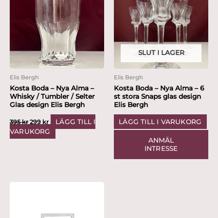
var:
är:
395 kr.
299 kr.
SLUT I LAGER
Elis Bergh
Elis Bergh
Kosta Boda – Nya Alma –
Kosta Boda – Nya Alma – 6
Whisky / Tumbler / Selter
st stora Snaps glas design
Glas design Elis Bergh
Elis Bergh
LÄGG TILL I
LÄGG TILL I VARUKORG
395
kr
299
kr
VARUKORG
ANMÄL
INTRESSE