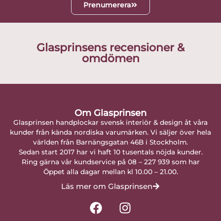
Prenumerera
Glasprinsens recensioner &
omdömen
Om Glasprinsen
Glasprinsen handplockar svensk interiör & design åt våra
kunder från kända nordiska varumärken. Vi säljer över hela
världen från Barnängsgatan 46B i Stockholm.
Sedan start 2017 har vi haft 10 tusentals nöjda kunder.
Ring gärna vår kundservice på 08 – 227 939 som har
Öppet alla dagar mellan kl 10.00 – 21.00.
Läs mer om Glasprinsen
F
I
a
n