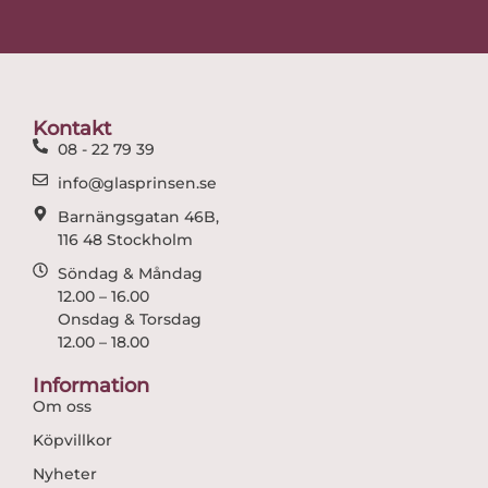
c
s
e
t
b
a
o
g
o
r
Kontakt
k
a
08 - 22 79 39
m
info@glasprinsen.se
Barnängsgatan 46B,
116 48 Stockholm
Söndag & Måndag
12.00 – 16.00
Onsdag & Torsdag
12.00 – 18.00
Information
Om oss
Köpvillkor
Nyheter