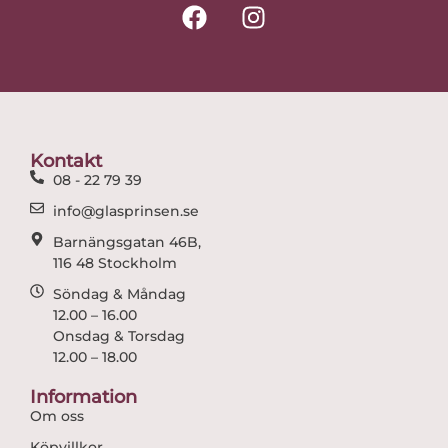
F
I
a
n
c
s
e
t
b
a
o
g
o
r
Kontakt
k
a
08 - 22 79 39
m
info@glasprinsen.se
Barnängsgatan 46B,
116 48 Stockholm
Söndag & Måndag
12.00 – 16.00
Onsdag & Torsdag
12.00 – 18.00
Information
Om oss
Köpvillkor