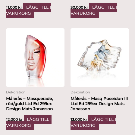
LÄGG TILL I
LÄGG TILL I
11,000
kr
30,000
kr
VARUKORG
VARUKORG
Dekoration
Dekoration
Målerås – Masquerade,
Målerås – Masq Poseidon III
röd/guld Ltd Ed 299ex
Ltd Ed 299ex Design Mats
Design Mats Jonasson
Jonasson
LÄGG TILL I
LÄGG TILL I
12,000
kr
13,000
kr
VARUKORG
VARUKORG