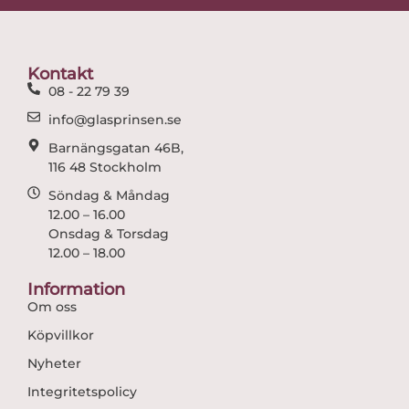
b
a
o
g
o
r
Kontakt
k
a
08 - 22 79 39
m
info@glasprinsen.se
Barnängsgatan 46B,
116 48 Stockholm
Söndag & Måndag
12.00 – 16.00
Onsdag & Torsdag
12.00 – 18.00
Information
Om oss
Köpvillkor
Nyheter
Integritetspolicy