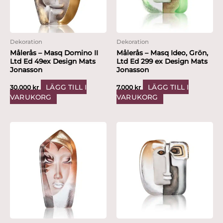
Dekoration
Dekoration
Målerås – Masq Domino II
Målerås – Masq Ideo, Grön,
Ltd Ed 49ex Design Mats
Ltd Ed 299 ex Design Mats
Jonasson
Jonasson
LÄGG TILL I
LÄGG TILL I
30,000
kr
7,000
kr
VARUKORG
VARUKORG