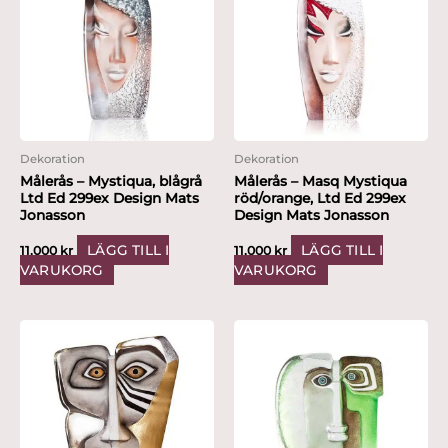
Dekoration
Dekoration
Målerås – Mystiqua, blågrå
Målerås – Masq Mystiqua
Ltd Ed 299ex Design Mats
röd/orange, Ltd Ed 299ex
Jonasson
Design Mats Jonasson
LÄGG TILL I
LÄGG TILL I
11,000
kr
11,000
kr
VARUKORG
VARUKORG