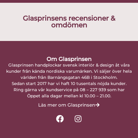
Glasprinsens recensioner &
omdömen
Om Glasprinsen
Glasprinsen handplockar svensk interiör & design åt våra
kunder från kända nordiska varumärken. Vi säljer över hela
världen från Barnängsgatan 46B i Stockholm.
Sedan start 2017 har vi haft 10 tusentals nöjda kunder.
Ring gärna vår kundservice på 08 – 227 939 som har
Öppet alla dagar mellan kl 10.00 – 21.00.
Läs mer om Glasprinsen
F
I
a
n
c
s
e
t