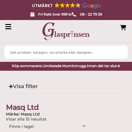
UTMÄRKT
Fri frakt över 999 kr
08 - 22 79 39
Search
...
Köp sommarens Limiterade Muminmugg innan det tar slut
Visa filter
Masq Ltd
Märke: Masq Ltd
Visar alla 15 resultat