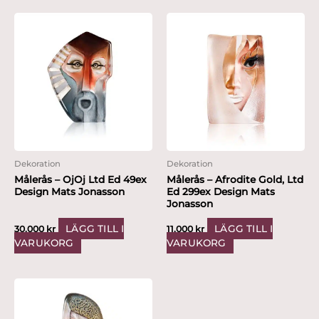
Dekoration
Dekoration
Målerås – OjOj Ltd Ed 49ex
Målerås – Afrodite Gold, Ltd
Design Mats Jonasson
Ed 299ex Design Mats
Jonasson
LÄGG TILL I
LÄGG TILL I
30,000
kr
11,000
kr
VARUKORG
VARUKORG