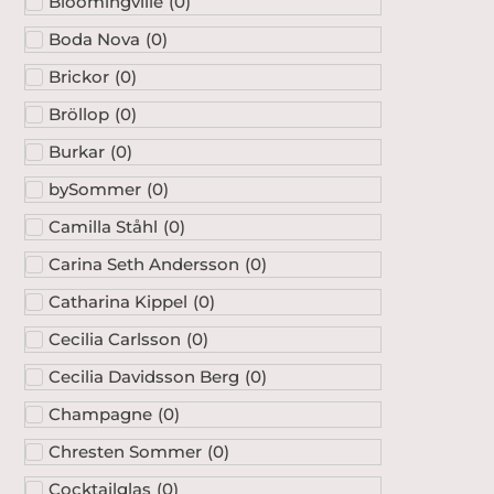
Bloomingville
(
0
)
Boda Nova
(
0
)
Brickor
(
0
)
Bröllop
(
0
)
Burkar
(
0
)
bySommer
(
0
)
Camilla Ståhl
(
0
)
Carina Seth Andersson
(
0
)
Catharina Kippel
(
0
)
Cecilia Carlsson
(
0
)
Cecilia Davidsson Berg
(
0
)
Champagne
(
0
)
Chresten Sommer
(
0
)
Cocktailglas
(
0
)