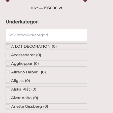
0
kr
—
195000
kr
Underkategori
A LOT DECORATION
(
0
)
Accessoarer
(
0
)
Äggkoppar
(
0
)
Alfredo Häberli
(
0
)
Allglas
(
0
)
Älska Plåt
(
0
)
Alvar Aalto
(
0
)
Anette Gissberg
(
0
)