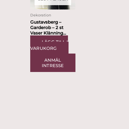
Dekoration
Gustavsberg –
Garderob – 2 st
Vaser Klänning
vit/svart design Lisa
LÄGG TILL I
Larson
VARUKORG
ANMÄL
INTRESSE