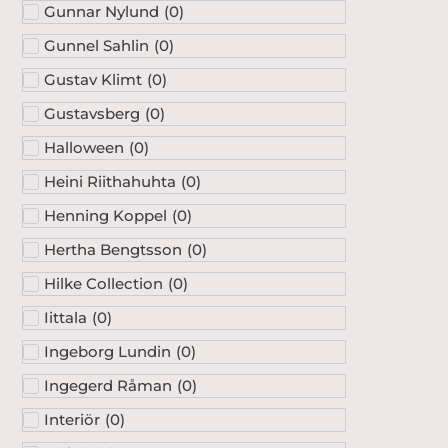
Gunnar Nylund
(
0
)
Gunnel Sahlin
(
0
)
Gustav Klimt
(
0
)
Gustavsberg
(
0
)
Halloween
(
0
)
Heini Riithahuhta
(
0
)
Henning Koppel
(
0
)
Hertha Bengtsson
(
0
)
Hilke Collection
(
0
)
Iittala
(
0
)
Ingeborg Lundin
(
0
)
Ingegerd Råman
(
0
)
Interiör
(
0
)