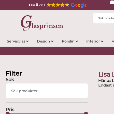
UTMÄRKT
Search
...
Servisglas
Design
Porslin
Interiör
V
Filter
Lisa
Sök
Märke: 
Endast e
Search
...
Pris