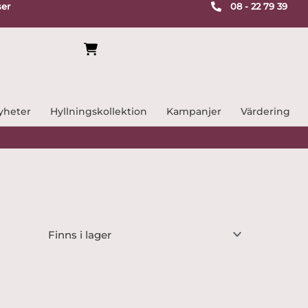
ser
08 - 22 79 39
yheter
Hyllningskollektion
Kampanjer
Värdering