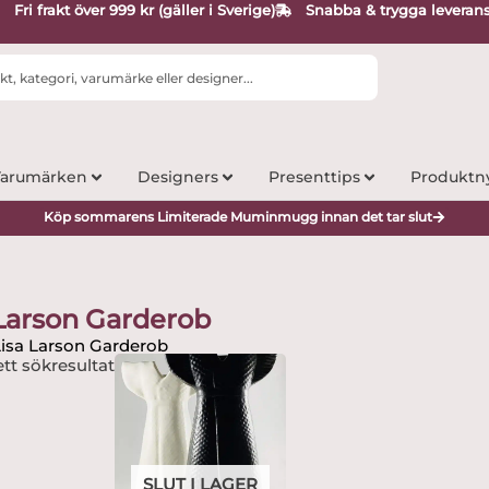
Fri frakt över 999 kr (gäller i Sverige)
Snabba & trygga leveran
arumärken
Designers
Presenttips
Produktn
Köp sommarens Limiterade Muminmugg innan det tar slut
 Larson Garderob
Lisa Larson Garderob
tt sökresultat
SLUT I LAGER