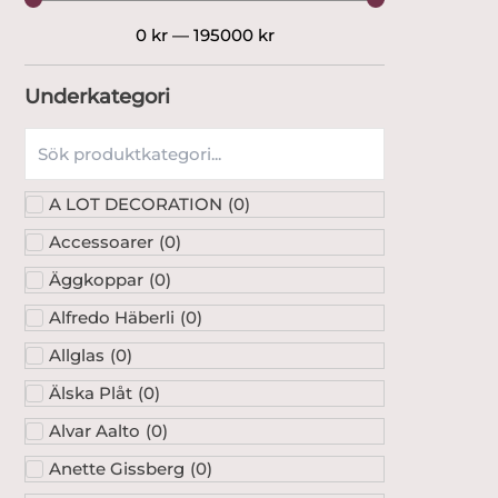
0
kr
—
195000
kr
Underkategori
A LOT DECORATION
(
0
)
Accessoarer
(
0
)
Äggkoppar
(
0
)
Alfredo Häberli
(
0
)
Allglas
(
0
)
Älska Plåt
(
0
)
Alvar Aalto
(
0
)
Anette Gissberg
(
0
)