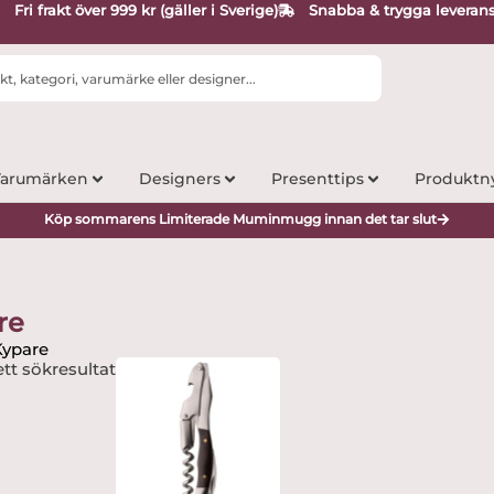
Fri frakt över 999 kr (gäller i Sverige)
Snabba & trygga leveran
arumärken
Designers
Presenttips
Produktn
Köp sommarens Limiterade Muminmugg innan det tar slut
re
Kypare
tt sökresultat