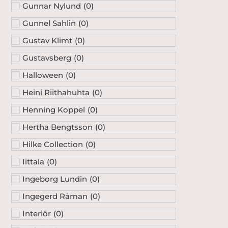
Gunnar Nylund
(
0
)
Gunnel Sahlin
(
0
)
Gustav Klimt
(
0
)
Gustavsberg
(
0
)
Halloween
(
0
)
Heini Riithahuhta
(
0
)
Henning Koppel
(
0
)
Hertha Bengtsson
(
0
)
Hilke Collection
(
0
)
Iittala
(
0
)
Ingeborg Lundin
(
0
)
Ingegerd Råman
(
0
)
Interiör
(
0
)