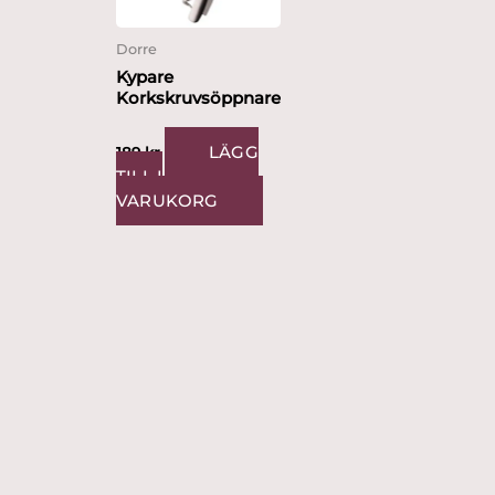
Dorre
Kypare
Korkskruvsöppnare
LÄGG
189
kr
TILL I
VARUKORG