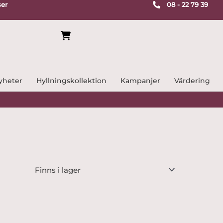
ser
08 - 22 79 39
yheter
Hyllningskollektion
Kampanjer
Värdering