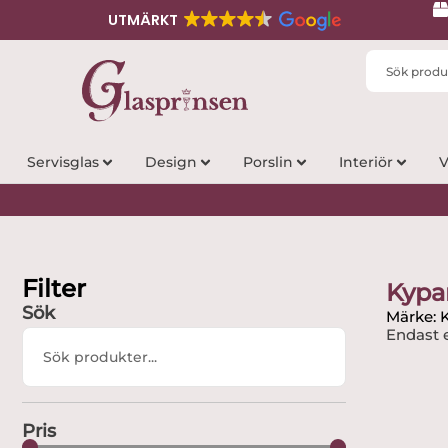
UTMÄRKT
Search
...
Servisglas
Design
Porslin
Interiör
V
Filter
Kypa
Sök
Märke: 
Endast e
Search
...
Pris