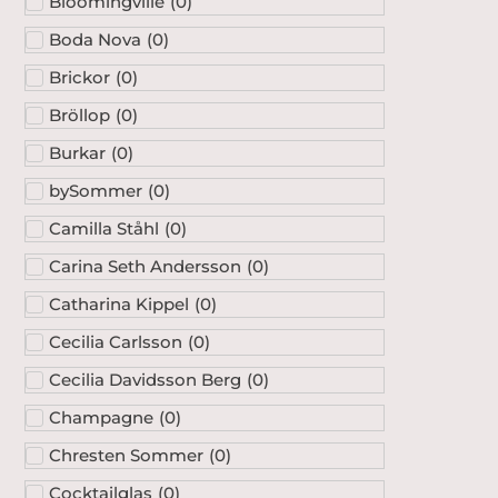
Bloomingville
(
0
)
Boda Nova
(
0
)
Brickor
(
0
)
Bröllop
(
0
)
Burkar
(
0
)
bySommer
(
0
)
Camilla Ståhl
(
0
)
Carina Seth Andersson
(
0
)
Catharina Kippel
(
0
)
Cecilia Carlsson
(
0
)
Cecilia Davidsson Berg
(
0
)
Champagne
(
0
)
Chresten Sommer
(
0
)
Cocktailglas
(
0
)