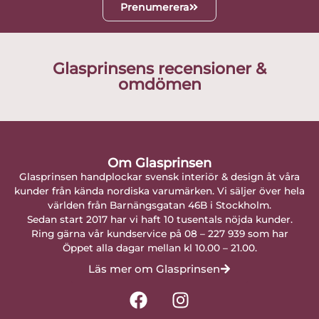
Prenumerera
Glasprinsens recensioner &
omdömen
Om Glasprinsen
Glasprinsen handplockar svensk interiör & design åt våra
kunder från kända nordiska varumärken. Vi säljer över hela
världen från Barnängsgatan 46B i Stockholm.
Sedan start 2017 har vi haft 10 tusentals nöjda kunder.
Ring gärna vår kundservice på 08 – 227 939 som har
Öppet alla dagar mellan kl 10.00 – 21.00.
Läs mer om Glasprinsen
F
I
a
n