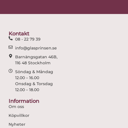
c
s
e
t
b
a
o
g
o
r
Kontakt
k
a
08 - 22 79 39
m
info@glasprinsen.se
Barnängsgatan 46B,
116 48 Stockholm
Söndag & Måndag
12.00 – 16.00
Onsdag & Torsdag
12.00 – 18.00
Information
Om oss
Köpvillkor
Nyheter