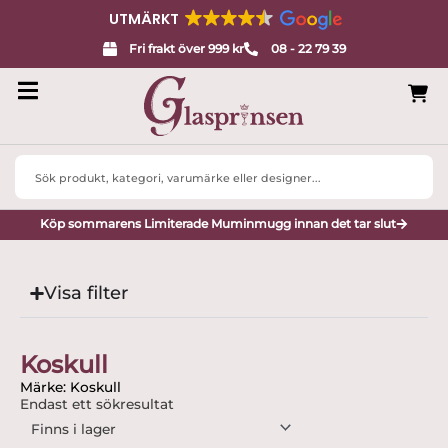
UTMÄRKT
Fri frakt över 999 kr
08 - 22 79 39
Search
...
Köp sommarens Limiterade Muminmugg innan det tar slut
Visa filter
Koskull
Märke: Koskull
Endast ett sökresultat