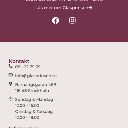
Läs mer om Glasprinsen
F
I
a
n
c
s
e
t
b
a
o
g
o
r
Kontakt
k
a
08 - 22 79 39
m
info@glasprinsen.se
Barnängsgatan 46B,
116 48 Stockholm
Söndag & Måndag
12.00 – 16.00
Onsdag & Torsdag
12.00 – 18.00