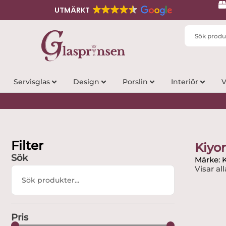
UTMÄRKT
Search
...
Servisglas
Design
Porslin
Interiör
V
Filter
Kiyo
Sök
Märke: 
Visar all
Search
...
Pris