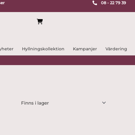
ser
08 - 22 79 39
yheter
Hyllningskollektion
Kampanjer
Värdering