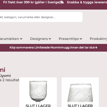
Fri frakt över 999 kr (gäller i Sverige)
Snabba & trygga leveran
arumärken
Designers
Presenttips
Produktn
Köp sommarens Limiterade Muminmugg innan det tar slut
mi
Kiyomi
a 2 resultat
SLUT I LAGER
SLUT I LAGER