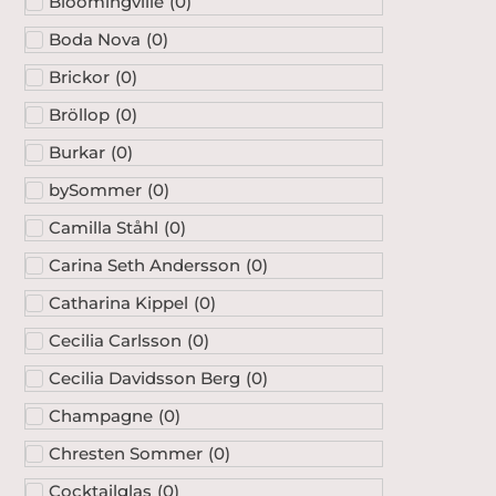
Bloomingville
(
0
)
Boda Nova
(
0
)
Brickor
(
0
)
Bröllop
(
0
)
Burkar
(
0
)
bySommer
(
0
)
Camilla Ståhl
(
0
)
Carina Seth Andersson
(
0
)
Catharina Kippel
(
0
)
Cecilia Carlsson
(
0
)
Cecilia Davidsson Berg
(
0
)
Champagne
(
0
)
Chresten Sommer
(
0
)
Cocktailglas
(
0
)