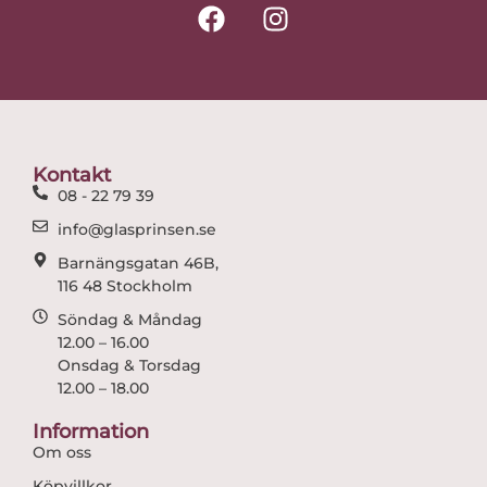
F
I
a
n
c
s
e
t
b
a
o
g
o
r
Kontakt
k
a
08 - 22 79 39
m
info@glasprinsen.se
Barnängsgatan 46B,
116 48 Stockholm
Söndag & Måndag
12.00 – 16.00
Onsdag & Torsdag
12.00 – 18.00
Information
Om oss
Köpvillkor