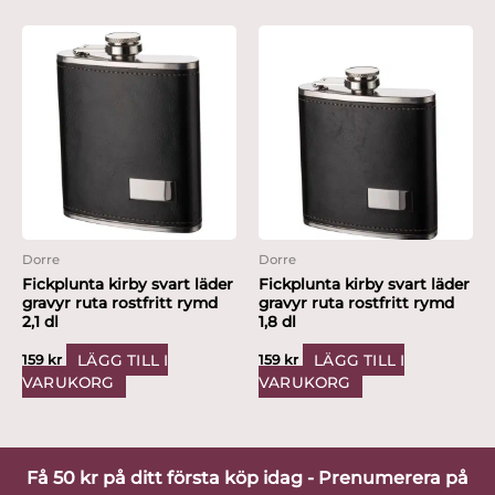
Dorre
Dorre
Fickplunta kirby svart läder
Fickplunta kirby svart läder
gravyr ruta rostfritt rymd
gravyr ruta rostfritt rymd
2,1 dl
1,8 dl
LÄGG TILL I
LÄGG TILL I
159
kr
159
kr
VARUKORG
VARUKORG
Få 50 kr på ditt första köp idag - Prenumerera på