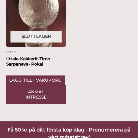
SLUT I LAGER
Iittala
Iittala-Kekkerit-Timo
Sarpaneva- Pokal
LÄGG TILL I VARUKORG
ANMÄL
INTRESSE
Få 50 kr på ditt första köp idag - Prenumerera på
vårt nyhetsbrev!