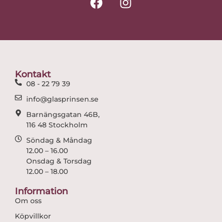
a
n
c
s
e
t
b
a
o
g
o
r
Kontakt
k
a
08 - 22 79 39
m
info@glasprinsen.se
Barnängsgatan 46B,
116 48 Stockholm
Söndag & Måndag
12.00 – 16.00
Onsdag & Torsdag
12.00 – 18.00
Information
Om oss
Köpvillkor