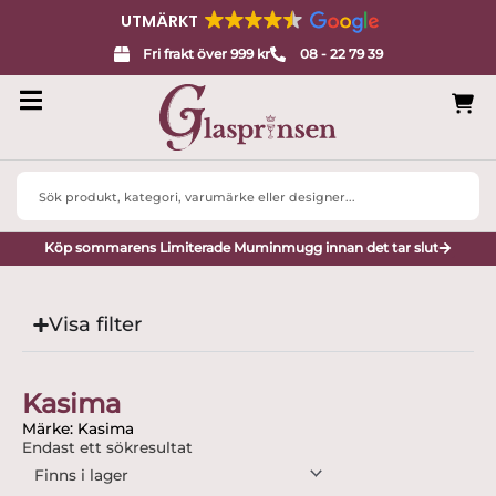
UTMÄRKT
Fri frakt över 999 kr
08 - 22 79 39
Search
...
Köp sommarens Limiterade Muminmugg innan det tar slut
Visa filter
Kasima
Märke: Kasima
Endast ett sökresultat