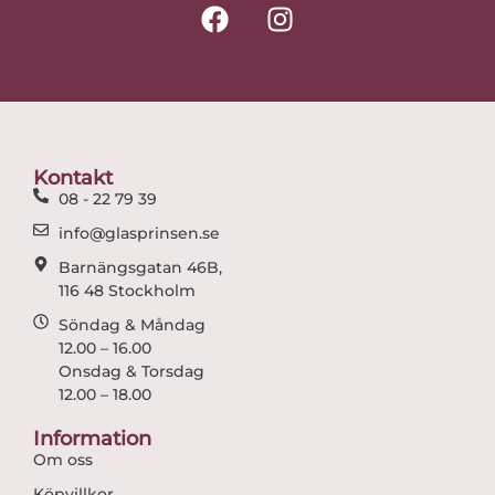
F
I
a
n
c
s
e
t
b
a
o
g
o
r
Kontakt
k
a
08 - 22 79 39
m
info@glasprinsen.se
Barnängsgatan 46B,
116 48 Stockholm
Söndag & Måndag
12.00 – 16.00
Onsdag & Torsdag
12.00 – 18.00
Information
Om oss
Köpvillkor