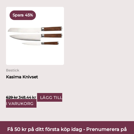
Det
Det
ursprungliga
nuvarande
Spara 45%
priset
priset
var:
är:
629 kr.
348.44 kr.
Bestick
Kasima Knivset
LÄGG TILL
629
kr
348.44
kr
I VARUKORG
Få 50 kr på ditt första köp idag - Prenumerera på