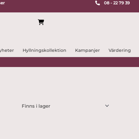
ser
08 - 22 79 39
yheter
Hyllningskollektion
Kampanjer
Värdering