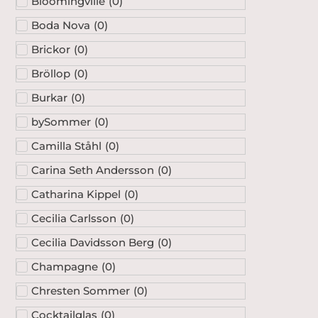
Bloomingville
(
0
)
Boda Nova
(
0
)
Brickor
(
0
)
Bröllop
(
0
)
Burkar
(
0
)
bySommer
(
0
)
Camilla Ståhl
(
0
)
Carina Seth Andersson
(
0
)
Catharina Kippel
(
0
)
Cecilia Carlsson
(
0
)
Cecilia Davidsson Berg
(
0
)
Champagne
(
0
)
Chresten Sommer
(
0
)
Cocktailglas
(
0
)