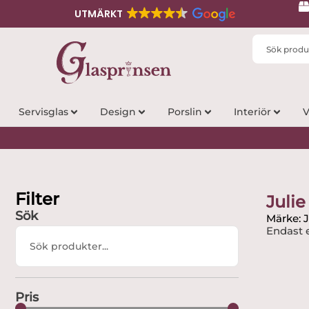
UTMÄRKT
Search
...
Servisglas
Design
Porslin
Interiör
V
Filter
Julie
Sök
Märke: J
Endast e
Search
...
Pris