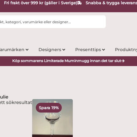
Fri frakt över 999 kr (gäller i Sverige)
Snabba & trygga leveran
arumärken
Designers
Presenttips
Produktn
Köp sommarens Limiterade Muminmugg innan det tar slut
ulie
Det
Det
tt sökresultat
ursprungliga
nuvarande
Spara 19%
priset
priset
var:
är:
495 kr.
399 kr.