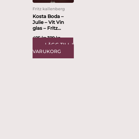
Fritz kallenberg
Kosta Boda –
Julie – Vit Vin
glas – Fritz
Kallenberg
495
kr
399
kr
LÄGG TILL I
VARUKORG