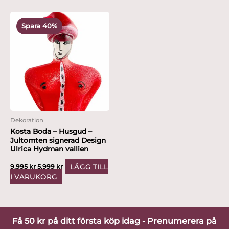
Det
Det
ursprungliga
nuvarande
Spara 40%
priset
priset
var:
är:
9,995 kr.
5,999 kr.
Dekoration
Kosta Boda – Husgud –
Jultomten signerad Design
Ulrica Hydman vallien
LÄGG TILL
9,995
kr
5,999
kr
I VARUKORG
Få 50 kr på ditt första köp idag - Prenumerera på