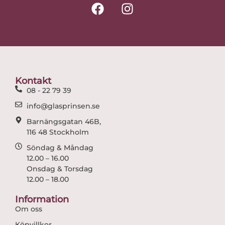
F
I
a
n
c
s
e
t
b
a
o
g
o
r
Kontakt
k
a
08 - 22 79 39
m
info@glasprinsen.se
Barnängsgatan 46B,
116 48 Stockholm
Söndag & Måndag
12.00 – 16.00
Onsdag & Torsdag
12.00 – 18.00
Information
Om oss
Köpvillkor