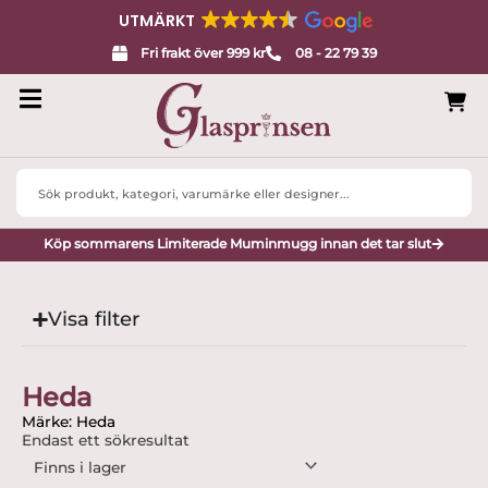
UTMÄRKT
Fri frakt över 999 kr
08 - 22 79 39
Search
...
Köp sommarens Limiterade Muminmugg innan det tar slut
Visa filter
Heda
Märke: Heda
Endast ett sökresultat