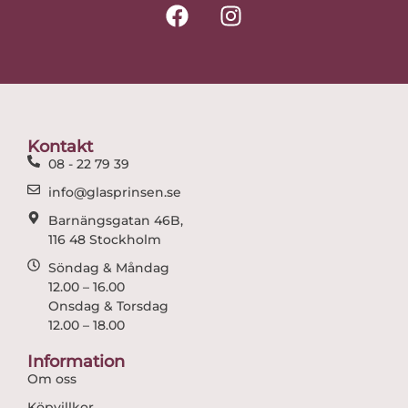
F
I
a
n
c
s
e
t
b
a
o
g
o
r
Kontakt
k
a
08 - 22 79 39
m
info@glasprinsen.se
Barnängsgatan 46B,
116 48 Stockholm
Söndag & Måndag
12.00 – 16.00
Onsdag & Torsdag
12.00 – 18.00
Information
Om oss
Köpvillkor