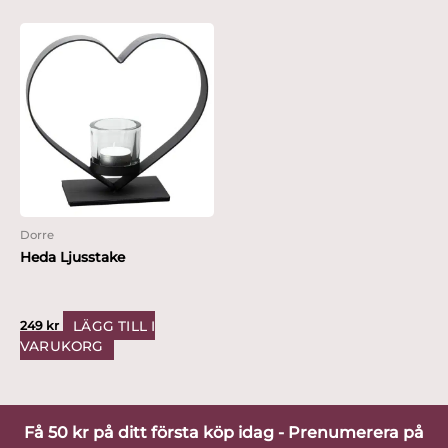
Dorre
Heda Ljusstake
LÄGG TILL I
249
kr
VARUKORG
Få 50 kr på ditt första köp idag - Prenumerera på