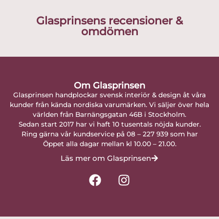
Glasprinsens recensioner &
omdömen
Om Glasprinsen
Glasprinsen handplockar svensk interiör & design åt våra
kunder från kända nordiska varumärken. Vi säljer över hela
världen från Barnängsgatan 46B i Stockholm.
Sedan start 2017 har vi haft 10 tusentals nöjda kunder.
Ring gärna vår kundservice på 08 – 227 939 som har
Öppet alla dagar mellan kl 10.00 – 21.00.
Läs mer om Glasprinsen
F
I
a
n
c
s
e
t