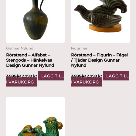
var:
är:
var:
är:
3,995 kr.
2,999 kr.
3,995 kr.
2,999 kr.
Gunnar Nylund
Figuriner
Rörstrand – Alfabet –
Rörstrand – Figurin – Fågel
Stengods – Hänkelvas
/ Tjäder Design Gunnar
Design Gunnar Nylund
Nylund
LÄGG TILL
LÄGG TILL
3,995
kr
2,999
kr
3,995
kr
2,999
kr
I VARUKORG
I VARUKORG