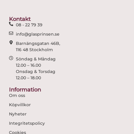
b
a
o
g
o
r
Kontakt
k
a
08 - 22 79 39
m
info@glasprinsen.se
Barnängsgatan 46B,
116 48 Stockholm
Söndag & Måndag
12.00 – 16.00
Onsdag & Torsdag
12.00 – 18.00
Information
Om oss
Köpvillkor
Nyheter
Integritetspolicy
Cookies