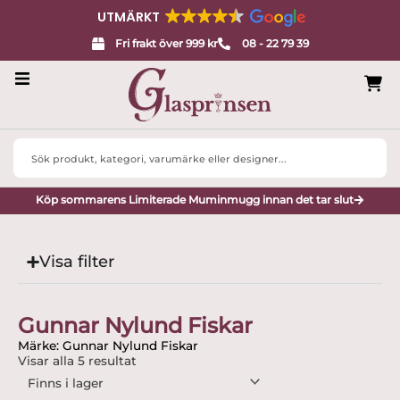
UTMÄRKT
Fri frakt över 999 kr
08 - 22 79 39
Servisglas
Search
Design
...
Köp sommarens Limiterade Muminmugg innan det tar slut
Porslin
Interiör
Visa filter
Varumärken
Gunnar Nylund Fiskar
Designers
Märke: Gunnar Nylund Fiskar
Visar alla 5 resultat
Presenttips