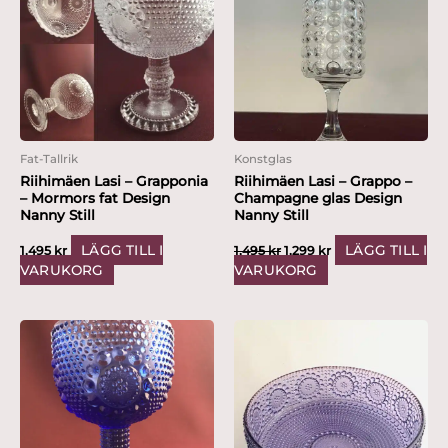
var:
är:
1,495 kr.
1,299 kr.
Fat-Tallrik
Konstglas
Riihimäen Lasi – Grapponia
Riihimäen Lasi – Grappo –
– Mormors fat Design
Champagne glas Design
Nanny Still
Nanny Still
LÄGG TILL I
LÄGG TILL I
1,495
kr
1,495
kr
1,299
kr
VARUKORG
VARUKORG