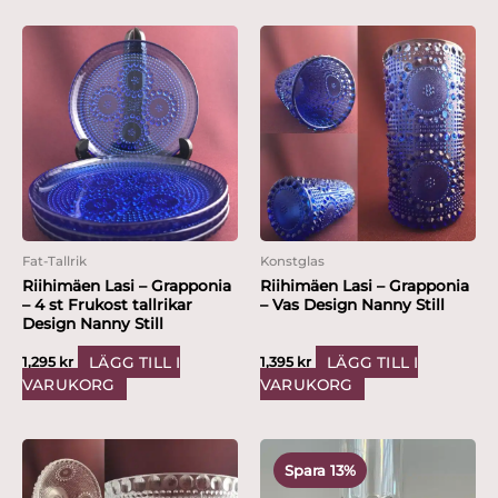
Fat-Tallrik
Konstglas
Riihimäen Lasi – Grapponia
Riihimäen Lasi – Grapponia
– 4 st Frukost tallrikar
– Vas Design Nanny Still
Design Nanny Still
LÄGG TILL I
LÄGG TILL I
1,295
kr
1,395
kr
VARUKORG
VARUKORG
Det
Det
ursprungliga
nuvarande
Spara 13%
priset
priset