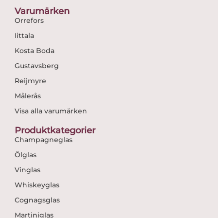
Varumärken
Orrefors
Iittala
Kosta Boda
Gustavsberg
Reijmyre
Målerås
Visa alla varumärken
Produktkategorier
Champagneglas
Ölglas
Vinglas
Whiskeyglas
Cognagsglas
Martiniglas