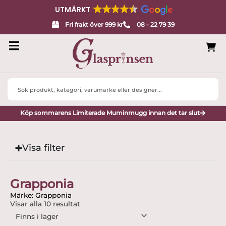
UTMÄRKT
Fri frakt över 999 kr
08 - 22 79 39
Search
...
Köp sommarens Limiterade Muminmugg innan det tar slut
Visa filter
Grapponia
Märke: Grapponia
Visar alla 10 resultat