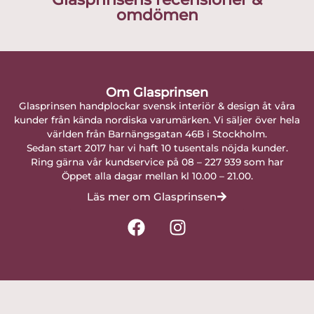
omdömen
Om Glasprinsen
Glasprinsen handplockar svensk interiör & design åt våra
kunder från kända nordiska varumärken. Vi säljer över hela
världen från Barnängsgatan 46B i Stockholm.
Sedan start 2017 har vi haft 10 tusentals nöjda kunder.
Ring gärna vår kundservice på 08 – 227 939 som har
Öppet alla dagar mellan kl 10.00 – 21.00.
Läs mer om Glasprinsen
F
I
a
n
c
s
e
t
b
a
o
g