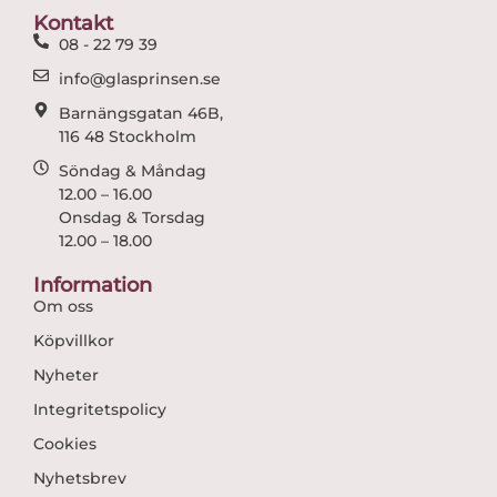
o
r
Kontakt
k
a
08 - 22 79 39
m
info@glasprinsen.se
Barnängsgatan 46B,
116 48 Stockholm
Söndag & Måndag
12.00 – 16.00
Onsdag & Torsdag
12.00 – 18.00
Information
Om oss
Köpvillkor
Nyheter
Integritetspolicy
Cookies
Nyhetsbrev