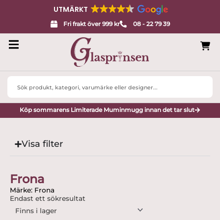
UTMÄRKT
Fri frakt över 999 kr
08 - 22 79 39
Search
...
Köp sommarens Limiterade Muminmugg innan det tar slut
Visa filter
Frona
Märke: Frona
Endast ett sökresultat