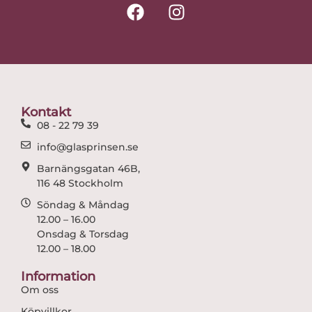
F
I
a
n
c
s
e
t
b
a
o
g
o
r
Kontakt
k
a
08 - 22 79 39
m
info@glasprinsen.se
Barnängsgatan 46B,
116 48 Stockholm
Söndag & Måndag
12.00 – 16.00
Onsdag & Torsdag
12.00 – 18.00
Information
Om oss
Köpvillkor