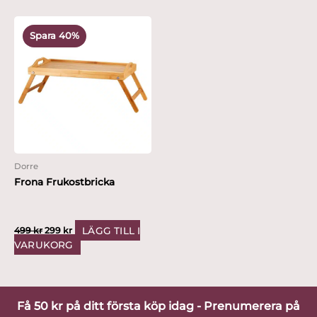
Det
Det
ursprungliga
nuvarande
Spara 40%
priset
priset
var:
är:
499 kr.
299 kr.
Dorre
Frona Frukostbricka
LÄGG TILL I
499
kr
299
kr
VARUKORG
Få 50 kr på ditt första köp idag - Prenumerera på