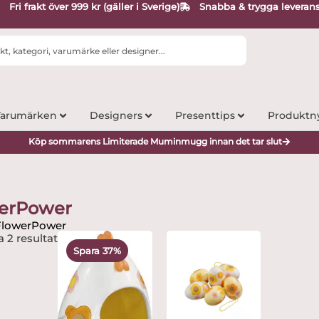
Fri frakt över 999 kr (gäller i Sverige)
Snabba & trygga leveran
arumärken
Designers
Presenttips
Produktn
Köp sommarens Limiterade Muminmugg innan det tar slut
erPower
FlowerPower
Det
Det
a 2 resultat
ursprungliga
nuvarande
Spara 37%
priset
priset
var:
är:
395 kr.
249 kr.