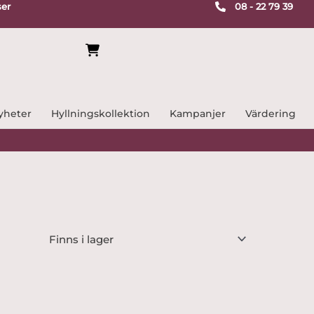
ser
08 - 22 79 39
yheter
Hyllningskollektion
Kampanjer
Värdering