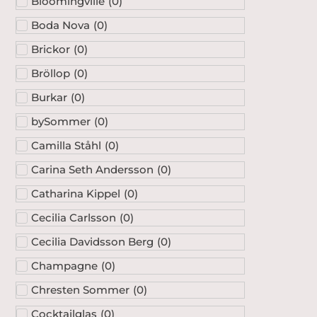
Bloomingville
(
0
)
Boda Nova
(
0
)
Brickor
(
0
)
Bröllop
(
0
)
Burkar
(
0
)
bySommer
(
0
)
Camilla Ståhl
(
0
)
Carina Seth Andersson
(
0
)
Catharina Kippel
(
0
)
Cecilia Carlsson
(
0
)
Cecilia Davidsson Berg
(
0
)
Champagne
(
0
)
Chresten Sommer
(
0
)
Cocktailglas
(
0
)