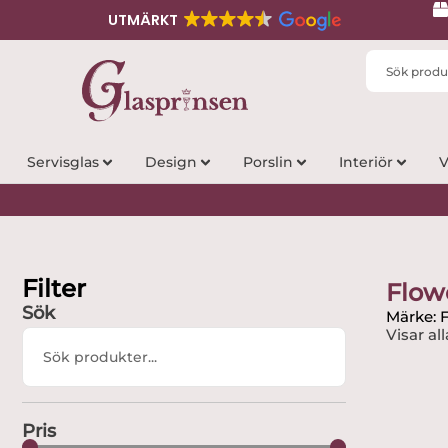
UTMÄRKT
Search
...
Servisglas
Design
Porslin
Interiör
V
Filter
Flow
Sök
Märke: 
Visar all
Search
...
Pris