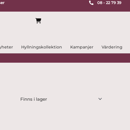
ser
08 - 22 79 39
yheter
Hyllningskollektion
Kampanjer
Värdering