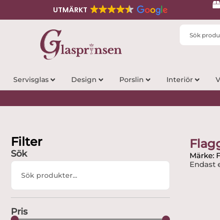
UTMÄRKT
Search
...
Servisglas
Design
Porslin
Interiör
V
Filter
Flag
Sök
Märke: 
Endast e
Search
...
Pris