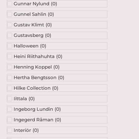
Gunnar Nylund
(
0
)
Gunnel Sahlin
(
0
)
Gustav Klimt
(
0
)
Gustavsberg
(
0
)
Halloween
(
0
)
Heini Riithahuhta
(
0
)
Henning Koppel
(
0
)
Hertha Bengtsson
(
0
)
Hilke Collection
(
0
)
Iittala
(
0
)
Ingeborg Lundin
(
0
)
Ingegerd Råman
(
0
)
Interiör
(
0
)