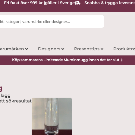
Fri frakt över 999 kr (gäller i Sverige)
Snabba & trygga leveran
arumärken
Designers
Presenttips
Produktn
Köp sommarens Limiterade Muminmugg innan det tar slut
g
Flagg
tt sökresultat