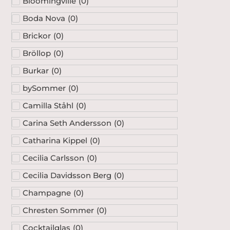
Bloomingville
(
0
)
Boda Nova
(
0
)
Brickor
(
0
)
Bröllop
(
0
)
Burkar
(
0
)
bySommer
(
0
)
Camilla Ståhl
(
0
)
Carina Seth Andersson
(
0
)
Catharina Kippel
(
0
)
Cecilia Carlsson
(
0
)
Cecilia Davidsson Berg
(
0
)
Champagne
(
0
)
Chresten Sommer
(
0
)
Cocktailglas
(
0
)