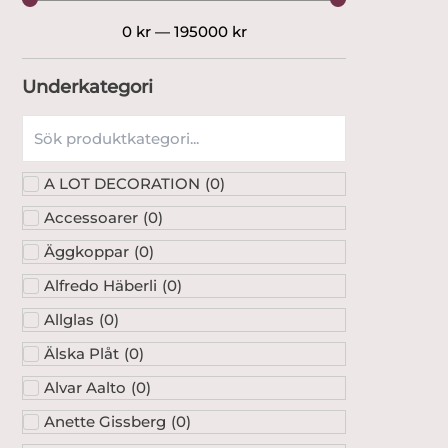
0
kr
—
195000
kr
Underkategori
A LOT DECORATION
(
0
)
Accessoarer
(
0
)
Äggkoppar
(
0
)
Alfredo Häberli
(
0
)
Allglas
(
0
)
Älska Plåt
(
0
)
Alvar Aalto
(
0
)
Anette Gissberg
(
0
)