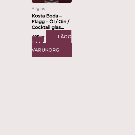
Allglas
Kosta Boda –
Flagg – Öl / Gin /
Cocktail glas
Design Signe
LÄGG
495
kr
Persson Melin
TILL I
VARUKORG