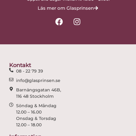
Läs mer om Glasprinsen
F
I
a
n
c
s
e
t
b
a
o
g
o
r
Kontakt
k
a
08 - 22 79 39
m
info@glasprinsen.se
Barnängsgatan 46B,
116 48 Stockholm
Söndag & Måndag
12.00 – 16.00
Onsdag & Torsdag
12.00 – 18.00