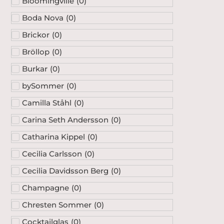
Bloomingville
(
0
)
Boda Nova
(
0
)
Brickor
(
0
)
Bröllop
(
0
)
Burkar
(
0
)
bySommer
(
0
)
Camilla Ståhl
(
0
)
Carina Seth Andersson
(
0
)
Catharina Kippel
(
0
)
Cecilia Carlsson
(
0
)
Cecilia Davidsson Berg
(
0
)
Champagne
(
0
)
Chresten Sommer
(
0
)
Cocktailglas
(
0
)