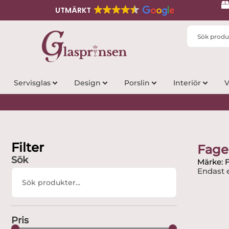
UTMÄRKT
Search
...
Servisglas
Design
Porslin
Interiör
V
Filter
Fage
Sök
Märke: 
Endast e
Search
...
Pris