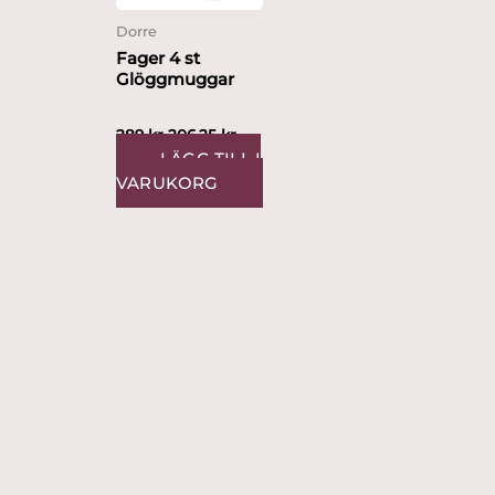
Dorre
Fager 4 st
Glöggmuggar
289
kr
206.25
kr
LÄGG TILL I
VARUKORG