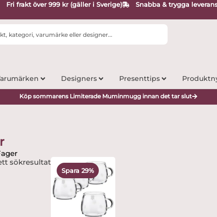
Fri frakt över 999 kr (gäller i Sverige)
Snabba & trygga leveran
arumärken
Designers
Presenttips
Produktn
Köp sommarens Limiterade Muminmugg innan det tar slut
r
Fager
Det
Det
tt sökresultat
ursprungliga
nuvarande
Spara 29%
priset
priset
var:
är:
289 kr.
206.25 kr.