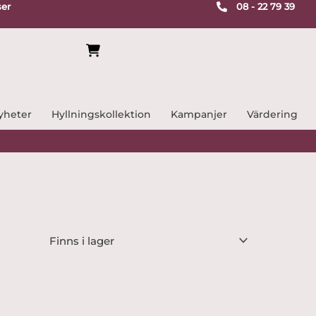
ser
08 - 22 79 39
yheter
Hyllningskollektion
Kampanjer
Värdering