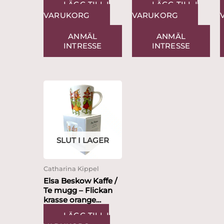
LÄGG TILL I
LÄGG TILL I
Catharina Kippel
VARUKORG
VARUKORG
ANMÄL
ANMÄL
INTRESSE
INTRESSE
SLUT I LAGER
Catharina Kippel
Elsa Beskow Kaffe /
Te mugg – Flickan
krasse orange
Design Catharina
LÄGG TILL I
Kippel