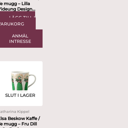
e mugg – Lilla
ideung Design
Catharina Kippel
LÄGG TILL I
VARUKORG
ANMÄL
INTRESSE
SLUT I LAGER
atharina Kippel
lsa Beskow Kaffe /
e mugg – Fru Dill