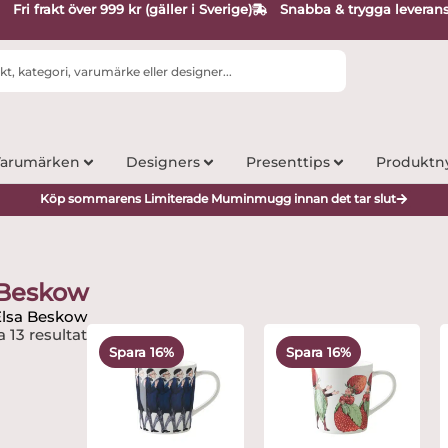
Fri frakt över 999 kr (gäller i Sverige)
Snabba & trygga leveran
arumärken
Designers
Presenttips
Produktn
Köp sommarens Limiterade Muminmugg innan det tar slut
 Beskow
Elsa Beskow
Det
Det
Det
Det
a 13 resultat
ursprungliga
nuvarande
ursprungliga
nuvarande
Spara 16%
Spara 16%
priset
priset
priset
priset
var:
är:
var:
är:
295 kr.
249 kr.
295 kr.
249 kr.