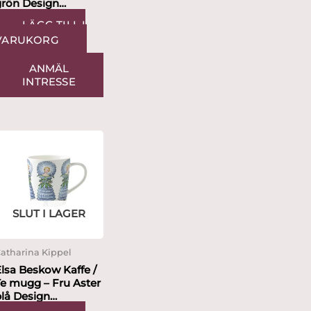
grön Design
Catharina Kippel
LÄGG TILL I
VARUKORG
ANMÄL
INTRESSE
SLUT I LAGER
atharina Kippel
lsa Beskow Kaffe /
Te mugg – Fru Aster
blå Design
Catharina Kippel