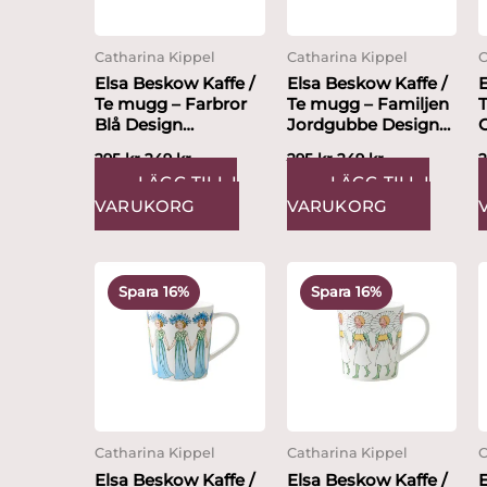
Catharina Kippel
Catharina Kippel
C
Elsa Beskow Kaffe /
Elsa Beskow Kaffe /
E
Te mugg – Farbror
Te mugg – Familjen
Blå Design
Jordgubbe Design
Gr
Catharina Kippel
Catharina Kippel
295
kr
249
kr
295
kr
249
kr
LÄGG TILL I
LÄGG TILL I
VARUKORG
VARUKORG
Det
Det
Det
Det
ursprungliga
nuvarande
ursprungliga
nuvarande
Spara 16%
Spara 16%
priset
priset
priset
priset
var:
är:
var:
är:
295 kr.
249 kr.
295 kr.
249 kr.
Catharina Kippel
Catharina Kippel
C
Elsa Beskow Kaffe /
Elsa Beskow Kaffe /
E