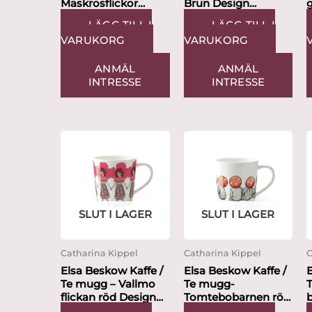
Maskrosflickor
Brun Design
Design Catharina
Catharina Kippel
LÄGG TILL I
LÄGG TILL I
Kippel
VARUKORG
VARUKORG
ANMÄL
ANMÄL
INTRESSE
INTRESSE
SLUT I LAGER
SLUT I LAGER
Catharina Kippel
Catharina Kippel
C
Elsa Beskow Kaffe /
Elsa Beskow Kaffe /
E
Te mugg – Vallmo
Te mugg-
flickan röd Design
Tomtebobarnen röd
Catharina Kippel
svamp Design