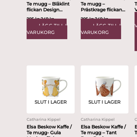
Te mugg – Blåklint
Te mugg –
T
flickan Design
Prästkrage flickan
V
Catharina Kippel
Vit Design Catharina
295
kr
249
kr
295
kr
249
kr
Kippel
LÄGG TILL I
LÄGG TILL I
VARUKORG
VARUKORG
SLUT I LAGER
SLUT I LAGER
Catharina Kippel
Catharina Kippel
C
Elsa Beskow Kaffe /
Elsa Beskow Kaffe /
E
Te mugg- Gula
Te mugg – Tant
T