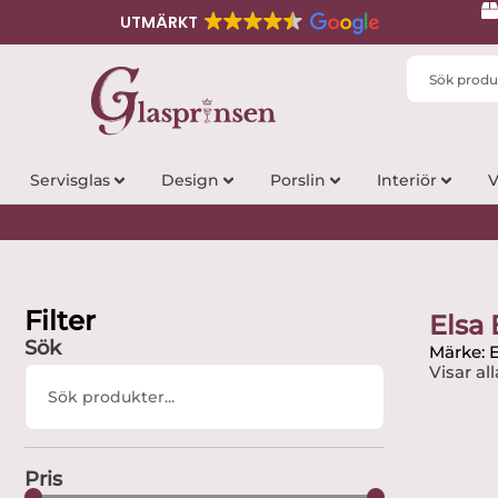
UTMÄRKT
Search
...
Servisglas
Design
Porslin
Interiör
V
Filter
Elsa
Sök
Märke: 
Visar all
Search
...
Pris