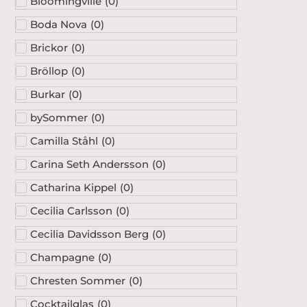
Bloomingville
(
0
)
Boda Nova
(
0
)
Brickor
(
0
)
Bröllop
(
0
)
Burkar
(
0
)
bySommer
(
0
)
Camilla Ståhl
(
0
)
Carina Seth Andersson
(
0
)
Catharina Kippel
(
0
)
Cecilia Carlsson
(
0
)
Cecilia Davidsson Berg
(
0
)
Champagne
(
0
)
Chresten Sommer
(
0
)
Cocktailglas
(
0
)