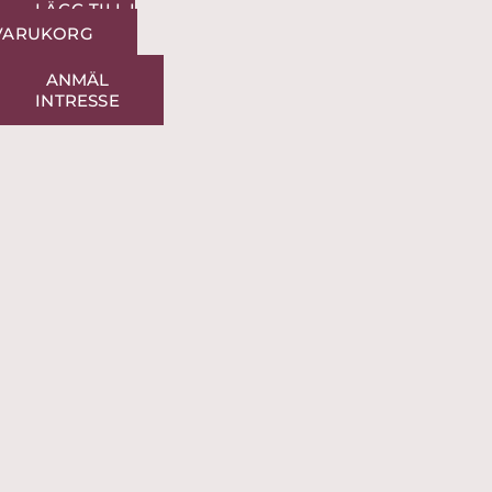
LÄGG TILL I
VARUKORG
ANMÄL
INTRESSE