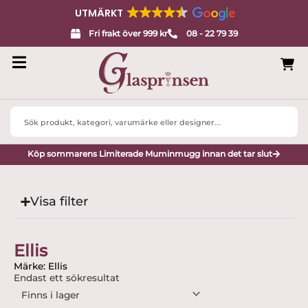
UTMÄRKT
Fri frakt över 999 kr
08 - 22 79 39
Search
...
Köp sommarens Limiterade Muminmugg innan det tar slut
Visa filter
Ellis
Märke: Ellis
Endast ett sökresultat