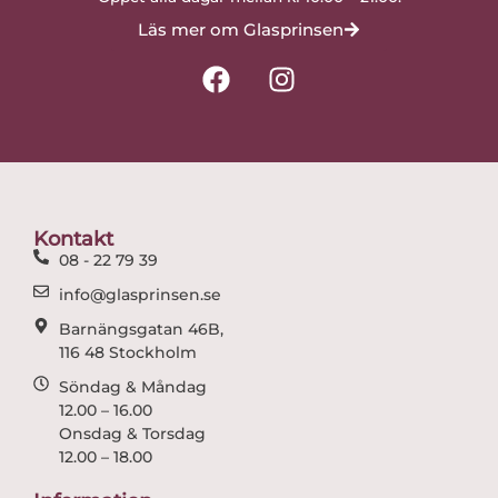
Läs mer om Glasprinsen
F
I
a
n
c
s
e
t
b
a
o
g
o
r
Kontakt
k
a
08 - 22 79 39
m
info@glasprinsen.se
Barnängsgatan 46B,
116 48 Stockholm
Söndag & Måndag
12.00 – 16.00
Onsdag & Torsdag
12.00 – 18.00