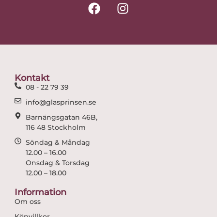
F
I
a
n
c
s
e
t
b
a
o
g
o
r
Kontakt
k
a
08 - 22 79 39
m
info@glasprinsen.se
Barnängsgatan 46B,
116 48 Stockholm
Söndag & Måndag
12.00 – 16.00
Onsdag & Torsdag
12.00 – 18.00
Information
Om oss
Köpvillkor