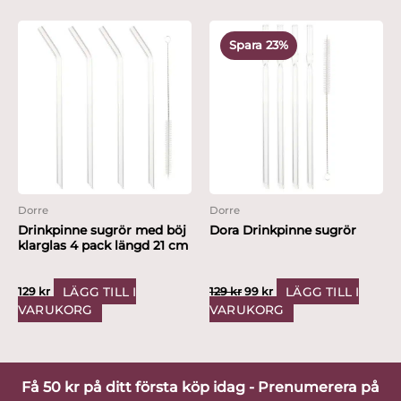
Det
Det
ursprungliga
nuvarande
Spara 23%
priset
priset
var:
är:
129 kr.
99 kr.
Dorre
Dorre
Drinkpinne sugrör med böj
Dora Drinkpinne sugrör
klarglas 4 pack längd 21 cm
LÄGG TILL I
LÄGG TILL I
129
kr
129
kr
99
kr
VARUKORG
VARUKORG
Få 50 kr på ditt första köp idag - Prenumerera på