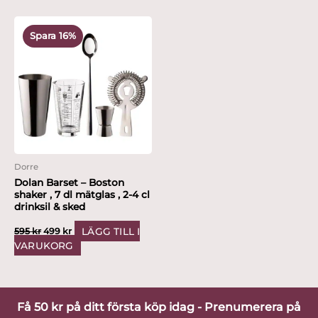
Det
Det
ursprungliga
nuvarande
Spara 16%
priset
priset
var:
är:
595 kr.
499 kr.
Dorre
Dolan Barset – Boston
shaker , 7 dl mätglas , 2-4 cl
drinksil & sked
LÄGG TILL I
595
kr
499
kr
VARUKORG
Få 50 kr på ditt första köp idag - Prenumerera på