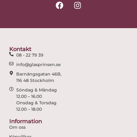
F
I
a
n
c
s
e
t
b
a
o
g
o
r
Kontakt
k
a
08 - 22 79 39
m
info@glasprinsen.se
Barnängsgatan 46B,
116 48 Stockholm
Söndag & Måndag
12.00 – 16.00
Onsdag & Torsdag
12.00 – 18.00
Information
Om oss
Köpvillkor