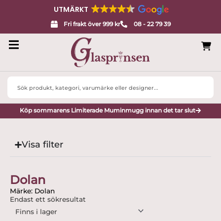
UTMÄRKT
Fri frakt över 999 kr
08 - 22 79 39
Search
...
Köp sommarens Limiterade Muminmugg innan det tar slut
Visa filter
Dolan
Märke: Dolan
Endast ett sökresultat