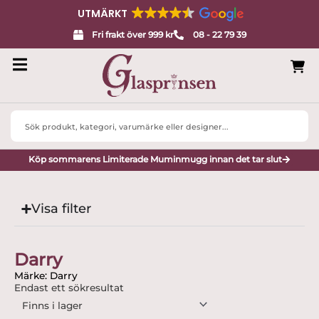
UTMÄRKT
Fri frakt över 999 kr
08 - 22 79 39
Search
...
Köp sommarens Limiterade Muminmugg innan det tar slut
Visa filter
Darry
Märke: Darry
Endast ett sökresultat