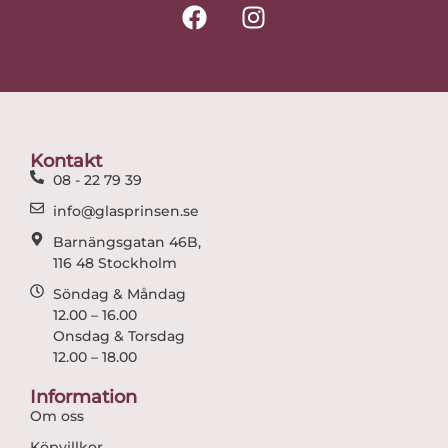
F
I
a
n
c
s
e
t
b
a
o
g
o
r
Kontakt
k
a
08 - 22 79 39
m
info@glasprinsen.se
Barnängsgatan 46B,
116 48 Stockholm
Söndag & Måndag
12.00 – 16.00
Onsdag & Torsdag
12.00 – 18.00
Information
Om oss
Köpvillkor