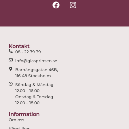
F
I
a
n
c
s
e
t
b
a
o
g
o
r
Kontakt
k
a
08 - 22 79 39
m
info@glasprinsen.se
Barnängsgatan 46B,
116 48 Stockholm
Söndag & Måndag
12.00 – 16.00
Onsdag & Torsdag
12.00 – 18.00
Information
Om oss
Köpvillkor