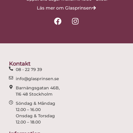
Läs mer om Glasprinsen
F
I
a
n
c
s
e
t
b
a
o
g
o
r
Kontakt
k
a
08 - 22 79 39
m
info@glasprinsen.se
Barnängsgatan 46B,
116 48 Stockholm
Söndag & Måndag
12.00 – 16.00
Onsdag & Torsdag
12.00 – 18.00