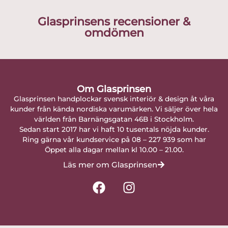
Glasprinsens recensioner &
omdömen
Om Glasprinsen
Glasprinsen handplockar svensk interiör & design åt våra
kunder från kända nordiska varumärken. Vi säljer över hela
världen från Barnängsgatan 46B i Stockholm.
Sedan start 2017 har vi haft 10 tusentals nöjda kunder.
Ring gärna vår kundservice på 08 – 227 939 som har
Öppet alla dagar mellan kl 10.00 – 21.00.
Läs mer om Glasprinsen
F
I
a
n
c
s
e
t