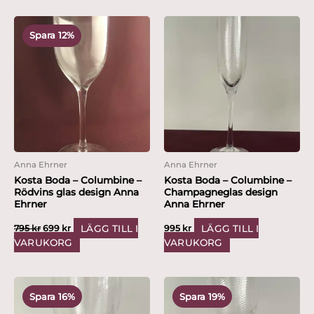
Det
Det
ursprungliga
nuvarande
Spara 12%
priset
priset
var:
är:
795 kr.
699 kr.
Anna Ehrner
Anna Ehrner
Kosta Boda – Columbine –
Kosta Boda – Columbine –
Rödvins glas design Anna
Champagneglas design
Ehrner
Anna Ehrner
LÄGG TILL I
LÄGG TILL I
795
kr
699
kr
995
kr
VARUKORG
VARUKORG
Det
Det
Det
Det
ursprungliga
nuvarande
ursprungliga
nuvarande
Spara 16%
Spara 19%
priset
priset
priset
priset