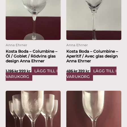
var:
är:
var:
är:
1,195 kr.
999 kr.
495 kr.
399 kr.
Anna Ehrner
Anna Ehrner
Kosta Boda – Columbine –
Kosta Boda – Columbine –
Öl / Goblet / Rödvins glas
Aperitif / Avec glas design
design Anna Ehrner
Anna Ehrner
LÄGG TILL I
LÄGG TILL I
1,195
kr
999
kr
495
kr
399
kr
VARUKORG
VARUKORG