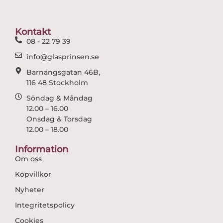
b
a
o
g
o
r
Kontakt
k
a
08 - 22 79 39
m
info@glasprinsen.se
Barnängsgatan 46B,
116 48 Stockholm
Söndag & Måndag
12.00 – 16.00
Onsdag & Torsdag
12.00 – 18.00
Information
Om oss
Köpvillkor
Nyheter
Integritetspolicy
Cookies