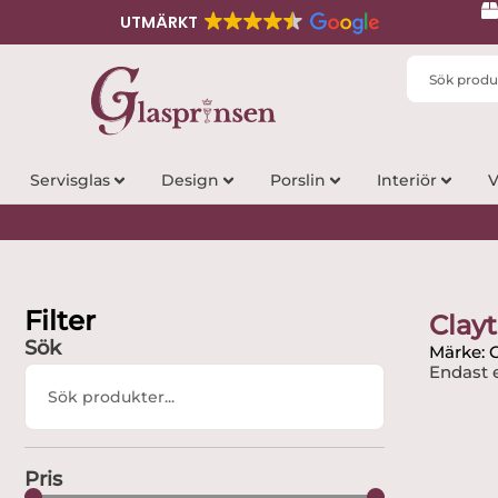
UTMÄRKT
Search
...
Servisglas
Design
Porslin
Interiör
V
Filter
Clay
Sök
Märke: 
Endast e
Search
...
Pris