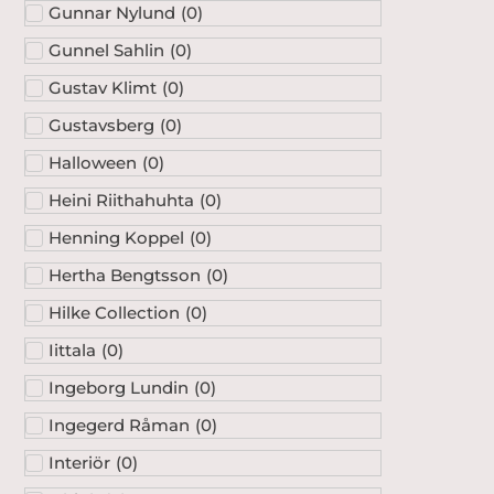
Gunnar Nylund
(
0
)
Gunnel Sahlin
(
0
)
Gustav Klimt
(
0
)
Gustavsberg
(
0
)
Halloween
(
0
)
Heini Riithahuhta
(
0
)
Henning Koppel
(
0
)
Hertha Bengtsson
(
0
)
Hilke Collection
(
0
)
Iittala
(
0
)
Ingeborg Lundin
(
0
)
Ingegerd Råman
(
0
)
Interiör
(
0
)