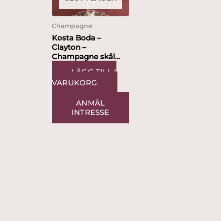
Champagne
Kosta Boda –
Clayton –
Champagne skål
glas
LÄGG TILL I
VARUKORG
ANMÄL
INTRESSE