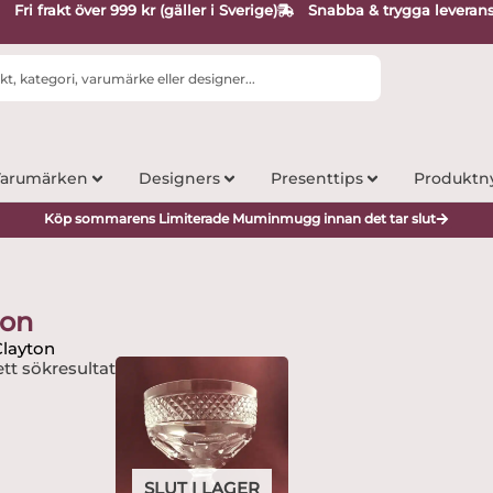
Fri frakt över 999 kr (gäller i Sverige)
Snabba & trygga leveran
arumärken
Designers
Presenttips
Produktn
Köp sommarens Limiterade Muminmugg innan det tar slut
ton
Clayton
tt sökresultat
SLUT I LAGER