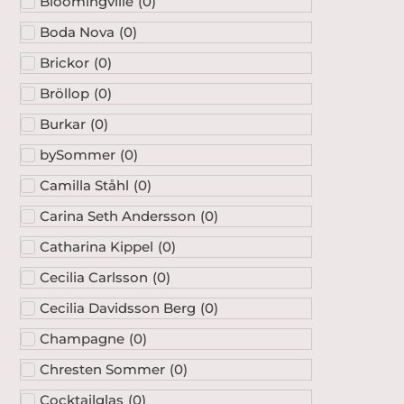
Bloomingville
(
0
)
Boda Nova
(
0
)
Brickor
(
0
)
Bröllop
(
0
)
Burkar
(
0
)
bySommer
(
0
)
Camilla Ståhl
(
0
)
Carina Seth Andersson
(
0
)
Catharina Kippel
(
0
)
Cecilia Carlsson
(
0
)
Cecilia Davidsson Berg
(
0
)
Champagne
(
0
)
Chresten Sommer
(
0
)
Cocktailglas
(
0
)