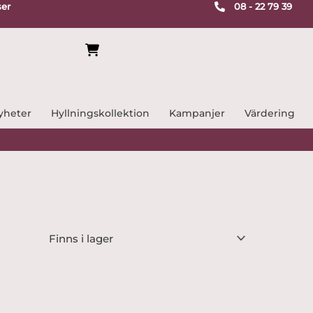
ser
08 - 22 79 39
yheter
Hyllningskollektion
Kampanjer
Värdering