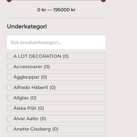
0
kr
—
195000
kr
Underkategori
A LOT DECORATION
(
0
)
Accessoarer
(
0
)
Äggkoppar
(
0
)
Alfredo Häberli
(
0
)
Allglas
(
0
)
Älska Plåt
(
0
)
Alvar Aalto
(
0
)
Anette Gissberg
(
0
)