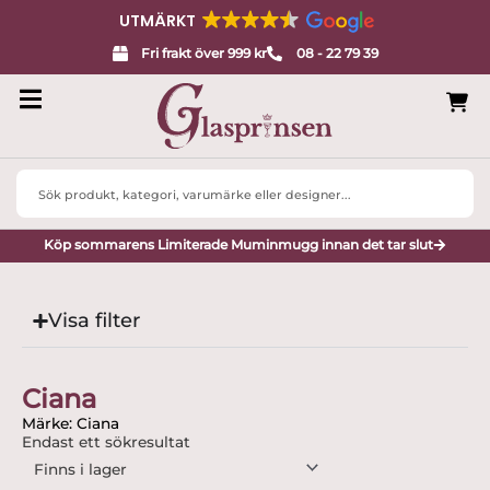
UTMÄRKT
Fri frakt över 999 kr
08 - 22 79 39
Search
...
Köp sommarens Limiterade Muminmugg innan det tar slut
Visa filter
Ciana
Märke: Ciana
Endast ett sökresultat