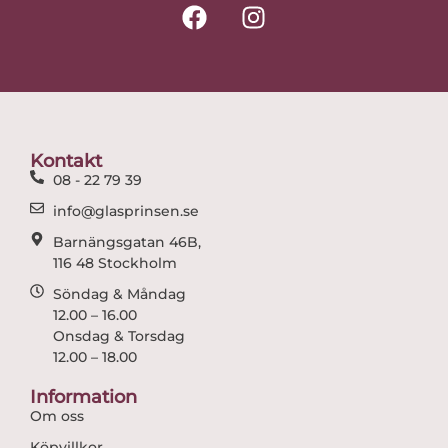
F
I
a
n
c
s
e
t
b
a
o
g
o
r
Kontakt
k
a
08 - 22 79 39
m
info@glasprinsen.se
Barnängsgatan 46B,
116 48 Stockholm
Söndag & Måndag
12.00 – 16.00
Onsdag & Torsdag
12.00 – 18.00
Information
Om oss
Köpvillkor