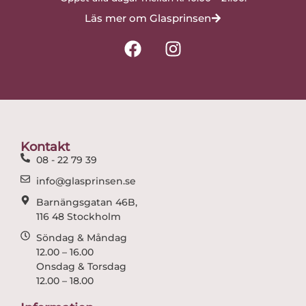
Läs mer om Glasprinsen
F
I
a
n
c
s
e
t
b
a
o
g
o
r
Kontakt
k
a
08 - 22 79 39
m
info@glasprinsen.se
Barnängsgatan 46B,
116 48 Stockholm
Söndag & Måndag
12.00 – 16.00
Onsdag & Torsdag
12.00 – 18.00