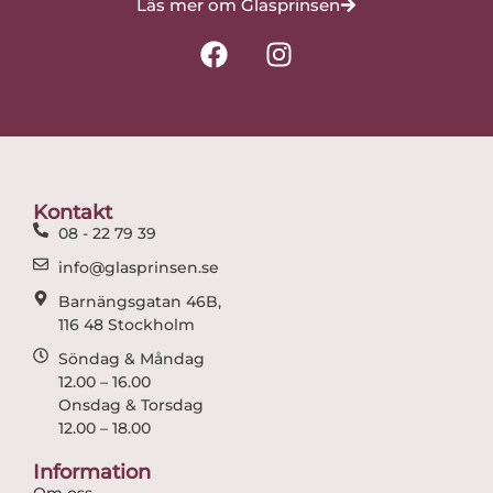
Läs mer om Glasprinsen
F
I
a
n
c
s
e
t
b
a
o
g
o
r
Kontakt
k
a
08 - 22 79 39
m
info@glasprinsen.se
Barnängsgatan 46B,
116 48 Stockholm
Söndag & Måndag
12.00 – 16.00
Onsdag & Torsdag
12.00 – 18.00
Information