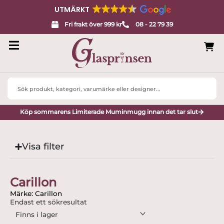
UTMÄRKT
Fri frakt över 999 kr
08 - 22 79 39
Search
...
Köp sommarens Limiterade Muminmugg innan det tar slut
Visa filter
Carillon
Märke: Carillon
Endast ett sökresultat