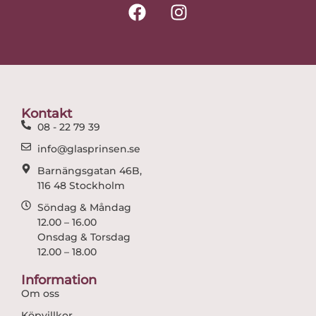
F
I
a
n
c
s
e
t
b
a
o
g
o
r
Kontakt
k
a
08 - 22 79 39
m
info@glasprinsen.se
Barnängsgatan 46B,
116 48 Stockholm
Söndag & Måndag
12.00 – 16.00
Onsdag & Torsdag
12.00 – 18.00
Information
Om oss
Köpvillkor