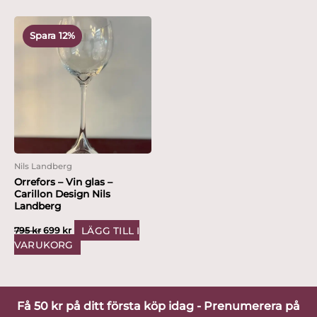
Det
Det
ursprungliga
nuvarande
Spara 12%
priset
priset
var:
är:
795 kr.
699 kr.
Nils Landberg
Orrefors – Vin glas –
Carillon Design Nils
Landberg
LÄGG TILL I
795
kr
699
kr
VARUKORG
Få 50 kr på ditt första köp idag - Prenumerera på