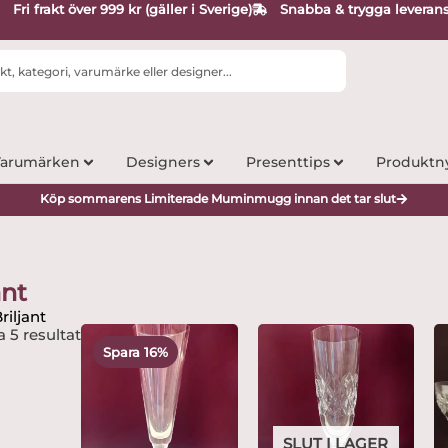
Fri frakt över 999 kr (gäller i Sverige)
Snabba & trygga leveran
arumärken
Designers
Presenttips
Produktn
Köp sommarens Limiterade Muminmugg innan det tar slut
ant
riljant
Det
Det
a 5 resultat
ursprungliga
nuvarande
Spara 16%
priset
priset
var:
är:
595 kr.
499 kr.
SLUT I LAGER