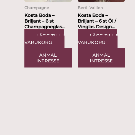
Champagne
Bertil Vallien
Kosta Boda –
Kosta Boda –
Briljant – 6 st
Briljant – 6 st Öl /
Champagneglas
Vinglas Design
Design Bertil Vallien
Bertil Vallien
LÄGG TILL I
LÄGG TILL I
VARUKORG
VARUKORG
ANMÄL
ANMÄL
INTRESSE
INTRESSE