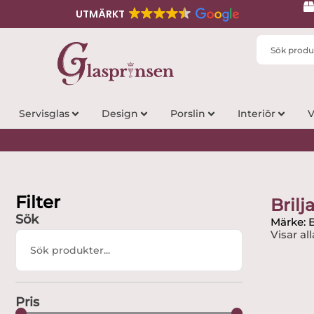
UTMÄRKT
Search
...
Servisglas
Design
Porslin
Interiör
V
Filter
Brilj
Sök
Märke: B
Visar all
Search
...
Pris