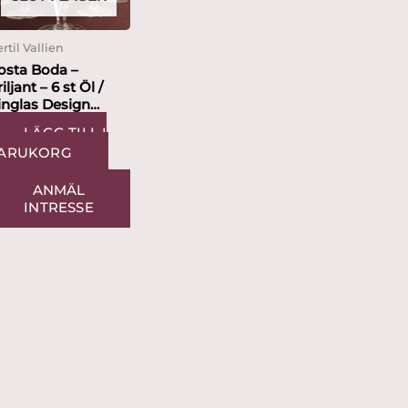
rtil Vallien
osta Boda –
iljant – 6 st Öl /
inglas Design
rtil Vallien
LÄGG TILL I
ARUKORG
ANMÄL
INTRESSE