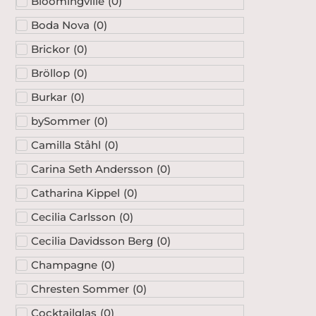
Bloomingville
(
0
)
Boda Nova
(
0
)
Brickor
(
0
)
Bröllop
(
0
)
Burkar
(
0
)
bySommer
(
0
)
Camilla Ståhl
(
0
)
Carina Seth Andersson
(
0
)
Catharina Kippel
(
0
)
Cecilia Carlsson
(
0
)
Cecilia Davidsson Berg
(
0
)
Champagne
(
0
)
Chresten Sommer
(
0
)
Cocktailglas
(
0
)