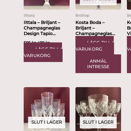
Iittala
Bröllop
Be
Iittala – Briljant –
Kosta Boda –
K
Champagneglas
Briljant –
Br
Design Tapio
Champagneglas
V
Wirkkala
Design Bertil Vallien
Be
LÄGG TILL I
595
kr
499
kr
LÄGG TILL I
VARUKORG
V
VARUKORG
ANMÄL
INTRESSE
SLUT I LAGER
SLUT I LAGER