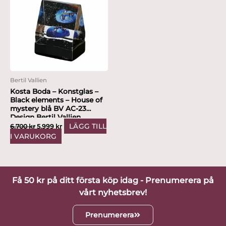
var:
är:
6,700 kr.
5,999 kr.
Bertil Vallien
Kosta Boda – Konstglas –
Black elements – House of
mystery blå BV AC-23
Design Bertil Vallien
LÄGG TILL
6,700
kr
5,999
kr
I VARUKORG
Få 50 kr på ditt första köp idag - Prenumerera på
vårt nyhetsbrev!
Prenumerera