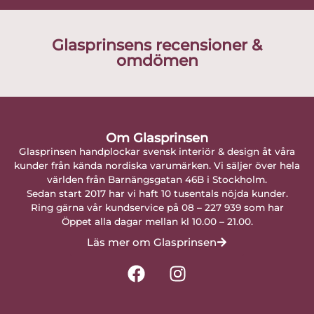
Glasprinsens recensioner &
omdömen
Om Glasprinsen
Glasprinsen handplockar svensk interiör & design åt våra
kunder från kända nordiska varumärken. Vi säljer över hela
världen från Barnängsgatan 46B i Stockholm.
Sedan start 2017 har vi haft 10 tusentals nöjda kunder.
Ring gärna vår kundservice på 08 – 227 939 som har
Öppet alla dagar mellan kl 10.00 – 21.00.
Läs mer om Glasprinsen
F
I
a
n
c
s