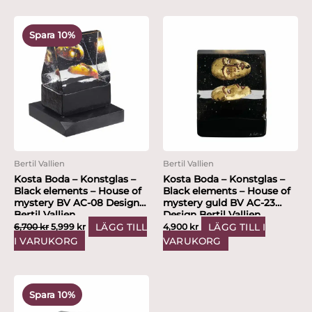
Det
Det
ursprungliga
nuvarande
Spara 10%
priset
priset
var:
är:
6,700 kr.
5,999 kr.
Bertil Vallien
Bertil Vallien
Kosta Boda – Konstglas –
Kosta Boda – Konstglas –
Black elements – House of
Black elements – House of
mystery BV AC-08 Design
mystery guld BV AC-23
Bertil Vallien
Design Bertil Vallien
LÄGG TILL
LÄGG TILL I
6,700
kr
5,999
kr
4,900
kr
I VARUKORG
VARUKORG
Det
Det
ursprungliga
nuvarande
Spara 10%
priset
priset