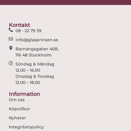
e
t
b
a
o
g
o
r
Kontakt
k
a
08 - 22 79 39
m
info@glasprinsen.se
Barnängsgatan 46B,
116 48 Stockholm
Söndag & Måndag
12.00 – 16.00
Onsdag & Torsdag
12.00 – 18.00
Information
Om oss
Köpvillkor
Nyheter
Integritetspolicy