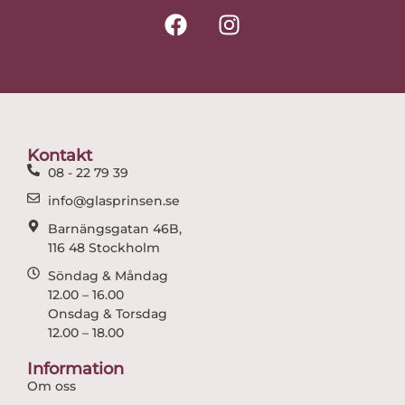
F
I
a
n
c
s
e
t
b
a
o
g
o
r
Kontakt
k
a
08 - 22 79 39
m
info@glasprinsen.se
Barnängsgatan 46B,
116 48 Stockholm
Söndag & Måndag
12.00 – 16.00
Onsdag & Torsdag
12.00 – 18.00
Information
Om oss