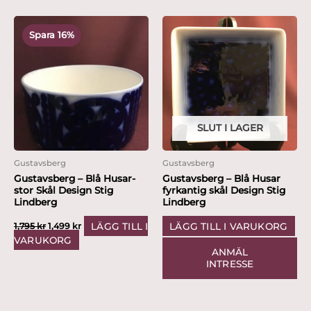
Det
Det
ursprungliga
nuvarande
Spara 16%
priset
priset
var:
är:
1,795 kr.
1,499 kr.
SLUT I LAGER
Gustavsberg
Gustavsberg
Gustavsberg – Blå Husar-
Gustavsberg – Blå Husar
stor Skål Design Stig
fyrkantig skål Design Stig
Lindberg
Lindberg
LÄGG TILL I
LÄGG TILL I VARUKORG
1,795
kr
1,499
kr
VARUKORG
ANMÄL
INTRESSE