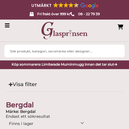
UTMÄRKT
Fri frakt över 999 kr
08 - 22 79 39
Servisglas
Search
Design
...
Köp sommarens Limiterade Muminmugg innan det tar slut
Porslin
Interiör
Visa filter
Varumärken
Bergdal
Designers
Märke: Bergdal
Endast ett sökresultat
Presenttips