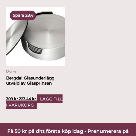
Det
Det
Produktnyheter
ursprungliga
nuvarande
Spara 28%
priset
priset
var:
är:
Hyllningskollektion
309 kr.
223.44 kr.
Kampanjer
Värdering
Dorre
Bergdal Glasunderlägg
utvald av Glasprinsen
LÄGG TILL
309
kr
223.44
kr
I VARUKORG
Få 50 kr på ditt första köp idag - Prenumerera på