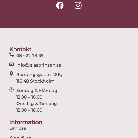
F
I
a
n
c
s
e
t
b
a
o
g
o
r
Kontakt
k
a
08 - 22 79 39
m
info@glasprinsen.se
Barnängsgatan 46B,
116 48 Stockholm
Söndag & Måndag
12.00 – 16.00
Onsdag & Torsdag
12.00 – 18.00
Information
Om oss
Köpvillkor