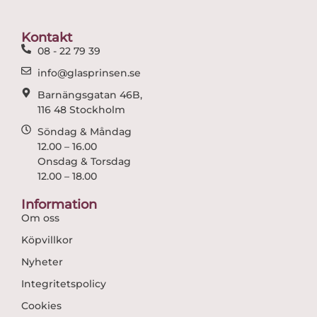
o
g
o
r
Kontakt
k
a
08 - 22 79 39
m
info@glasprinsen.se
Barnängsgatan 46B,
116 48 Stockholm
Söndag & Måndag
12.00 – 16.00
Onsdag & Torsdag
12.00 – 18.00
Information
Om oss
Köpvillkor
Nyheter
Integritetspolicy
Cookies