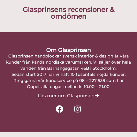
Glasprinsens recensioner &
omdömen
Om Glasprinsen
Glasprinsen handplockar svensk interiör & design åt våra
kunder från kända nordiska varumärken. Vi säljer över hela
världen från Barnängsgatan 46B i Stockholm.
Sedan start 2017 har vi haft 10 tusentals nöjda kunder.
Ring gärna vår kundservice på 08 – 227 939 som har
Öppet alla dagar mellan kl 10.00 – 21.00.
Läs mer om Glasprinsen
F
I
a
n
c
s
e
t
b
a