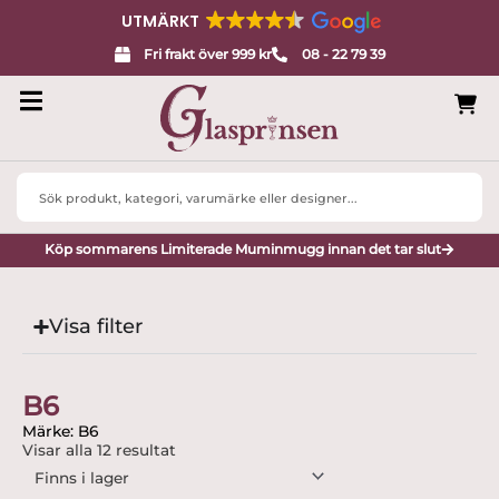
UTMÄRKT
Fri frakt över 999 kr
08 - 22 79 39
Search
...
Köp sommarens Limiterade Muminmugg innan det tar slut
Visa filter
B6
Märke: B6
Visar alla 12 resultat