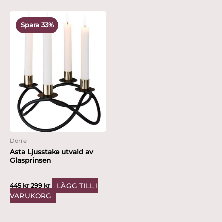
Det
Det
ursprungliga
nuvarande
Spara 33%
priset
priset
var:
är:
445 kr.
299 kr.
Dorre
Asta Ljusstake utvald av
Glasprinsen
LÄGG TILL I
445
kr
299
kr
VARUKORG