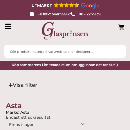
UTMÄRKT
Fri frakt över 999 kr
08 - 22 79 39
Search
...
Köp sommarens Limiterade Muminmugg innan det tar slut
Visa filter
Asta
Märke: Asta
Endast ett sökresultat