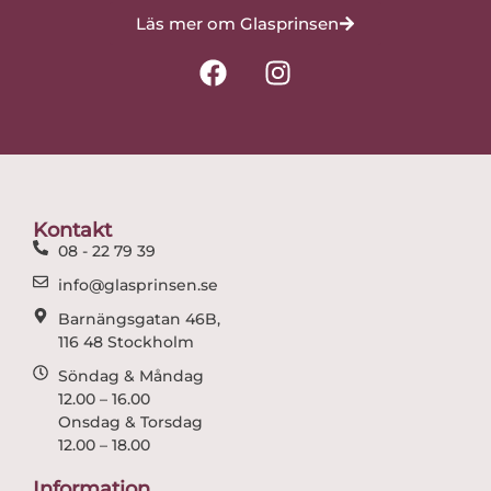
Läs mer om Glasprinsen
F
I
a
n
c
s
e
t
b
a
o
g
o
r
Kontakt
k
a
08 - 22 79 39
m
info@glasprinsen.se
Barnängsgatan 46B,
116 48 Stockholm
Söndag & Måndag
12.00 – 16.00
Onsdag & Torsdag
12.00 – 18.00
Information