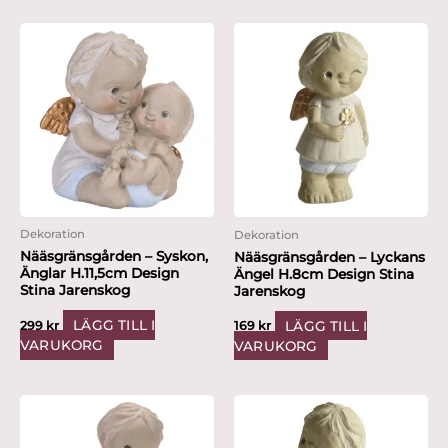
Dekoration
Dekoration
Nääsgränsgården – Syskon,
Nääsgränsgården – Lyckans
Änglar H.11,5cm Design
Ängel H.8cm Design Stina
Stina Jarenskog
Jarenskog
LÄGG TILL I
LÄGG TILL I
299
kr
169
kr
VARUKORG
VARUKORG