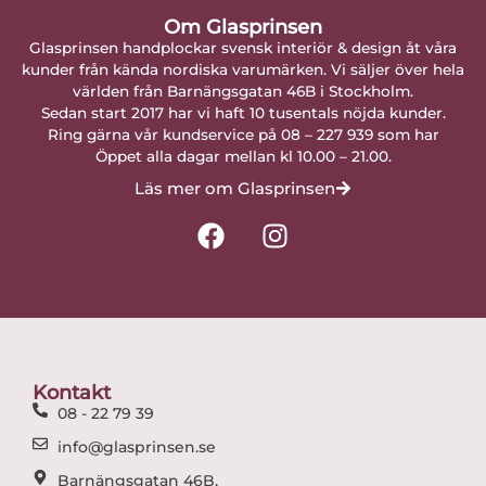
Om Glasprinsen
Glasprinsen handplockar svensk interiör & design åt våra
kunder från kända nordiska varumärken. Vi säljer över hela
världen från Barnängsgatan 46B i Stockholm.
Sedan start 2017 har vi haft 10 tusentals nöjda kunder.
Ring gärna vår kundservice på 08 – 227 939 som har
Öppet alla dagar mellan kl 10.00 – 21.00.
Läs mer om Glasprinsen
F
I
a
n
c
s
e
t
b
a
o
g
o
r
Kontakt
k
a
08 - 22 79 39
m
info@glasprinsen.se
Barnängsgatan 46B,