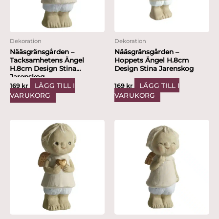
Dekoration
Dekoration
Nääsgränsgården –
Nääsgränsgården –
Hoppets Ängel H.8cm
Tacksamhetens Ängel
Design Stina Jarenskog
H.8cm Design Stina
Jarenskog
LÄGG TILL I
LÄGG TILL I
169
kr
169
kr
VARUKORG
VARUKORG