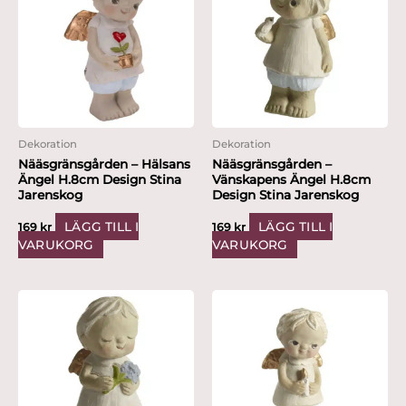
Dekoration
Dekoration
Nääsgränsgården – Hälsans
Nääsgränsgården –
Ängel H.8cm Design Stina
Vänskapens Ängel H.8cm
Jarenskog
Design Stina Jarenskog
LÄGG TILL I
LÄGG TILL I
169
kr
169
kr
VARUKORG
VARUKORG