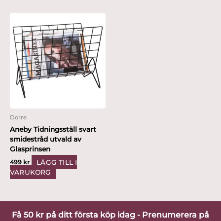
Dorre
Aneby Tidningsställ svart
smidestråd utvald av
Glasprinsen
LÄGG TILL I
499
kr
VARUKORG
Få 50 kr på ditt första köp idag - Prenumerera på