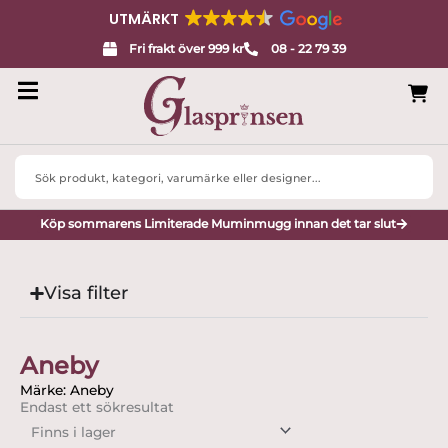
UTMÄRKT
Fri frakt över 999 kr
08 - 22 79 39
Search
...
Köp sommarens Limiterade Muminmugg innan det tar slut
Visa filter
Aneby
Märke: Aneby
Endast ett sökresultat