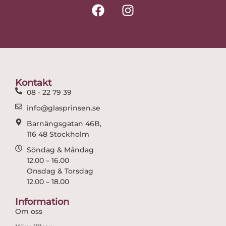
F
I
a
n
c
s
e
t
b
a
o
g
o
r
Kontakt
k
a
08 - 22 79 39
m
info@glasprinsen.se
Barnängsgatan 46B,
116 48 Stockholm
Söndag & Måndag
12.00 – 16.00
Onsdag & Torsdag
12.00 – 18.00
Information
Om oss