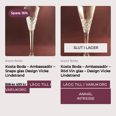
Det
Det
ursprungliga
nuvarande
Spara 16%
priset
priset
var:
är:
595 kr.
499 kr.
SLUT I LAGER
Kosta Boda
Kosta Boda
Kosta Boda – Ambassadör –
Kosta Boda – Ambassadör –
Snaps glas Design Vicke
Röd Vin glas – Design Vicke
Lindstrand
Lindstrand
LÄGG TILL I
LÄGG TILL I VARUKORG
595
kr
499
kr
VARUKORG
ANMÄL
INTRESSE