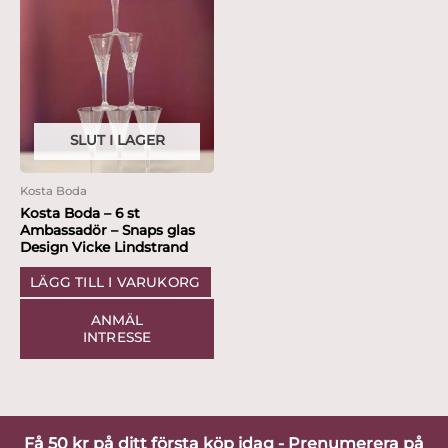
SLUT I LAGER
Kosta Boda
Kosta Boda – 6 st
Ambassadör – Snaps glas
Design Vicke Lindstrand
LÄGG TILL I VARUKORG
ANMÄL
INTRESSE
Få 50 kr på ditt första köp idag - Prenumerera på