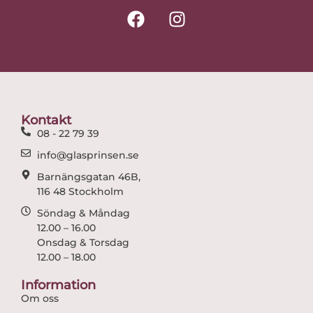
F
I
a
n
c
s
e
t
b
a
o
g
o
r
Kontakt
k
a
08 - 22 79 39
m
info@glasprinsen.se
Barnängsgatan 46B,
116 48 Stockholm
Söndag & Måndag
12.00 – 16.00
Onsdag & Torsdag
12.00 – 18.00
Information
Om oss