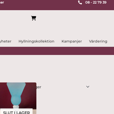
ser
08 - 22 79 39
yheter
Hyllningskollektion
Kampanjer
Värdering
SLUT I LAGER