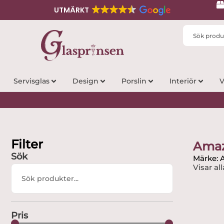
UTMÄRKT
Search
...
Servisglas
Design
Porslin
Interiör
V
Filter
Ama
Sök
Märke:
Visar all
Search
...
Pris