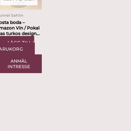
unnel Sahlin
osta boda –
mazon Vin / Pokal
rkos design
unnel Sahlin
LÄGG TILL I
ARUKORG
ANMÄL
INTRESSE