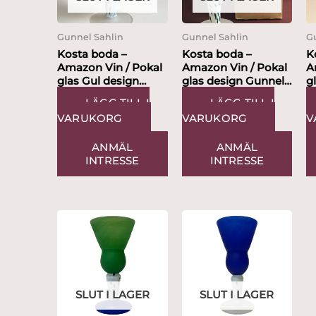
Gunnel Sahlin
Gunnel Sahlin
G
Kosta boda –
Kosta boda –
K
Amazon Vin / Pokal
Amazon Vin / Pokal
A
glas Gul design
glas design Gunnel
glas tu
Gunnel Sahlin
Sahlin
G
LÄGG TILL I
LÄGG TILL I
VARUKORG
VARUKORG
V
ANMÄL
ANMÄL
INTRESSE
INTRESSE
SLUT I LAGER
SLUT I LAGER