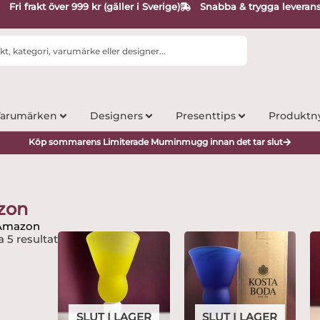
Fri frakt över 999 kr (gäller i Sverige)
Snabba & trygga leveran
arumärken
Designers
Presenttips
Produktn
Köp sommarens Limiterade Muminmugg innan det tar slut
zon
 Amazon
a 5 resultat
SLUT I LAGER
SLUT I LAGER