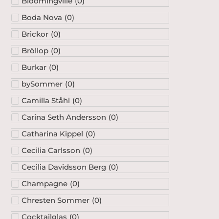
Bloomingville
(
0
)
Boda Nova
(
0
)
Brickor
(
0
)
Bröllop
(
0
)
Burkar
(
0
)
bySommer
(
0
)
Camilla Ståhl
(
0
)
Carina Seth Andersson
(
0
)
Catharina Kippel
(
0
)
Cecilia Carlsson
(
0
)
Cecilia Davidsson Berg
(
0
)
Champagne
(
0
)
Chresten Sommer
(
0
)
Cocktailglas
(
0
)