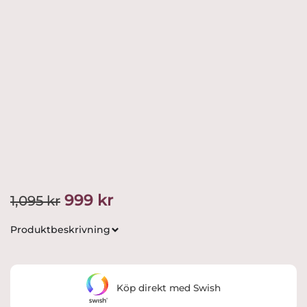
Det
Det
999
kr
1,095
kr
ursprungliga
nuvarande
Produktbeskrivning
priset
priset
var:
är:
Köp direkt med Swish
1,095 kr.
999 kr.