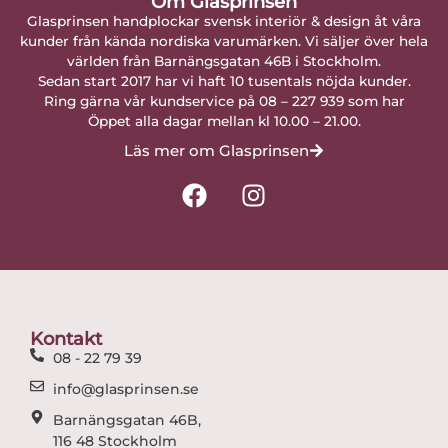
Om Glasprinsen
Glasprinsen handplockar svensk interiör & design åt våra
kunder från kända nordiska varumärken. Vi säljer över hela
världen från Barnängsgatan 46B i Stockholm.
Sedan start 2017 har vi haft 10 tusentals nöjda kunder.
Ring gärna vår kundservice på 08 – 227 939 som har
Öppet alla dagar mellan kl 10.00 – 21.00.
Läs mer om Glasprinsen
F
I
a
n
c
s
e
t
b
a
o
g
o
r
Kontakt
k
a
08 - 22 79 39
m
info@glasprinsen.se
Barnängsgatan 46B,
116 48 Stockholm