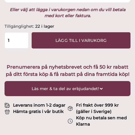
Eller välj att lägga i varukorgen nedan om du vill betala
med kort eller faktura.
Rörstrand
Tillgänglighet:
22 i lager
-
Swedish
LÄGG TILL I VARUKORG
Grace
-
Snö
6
Prenumerera på nyhetsbrevet och få 50 kr rabatt
st
på ditt första köp & få rabatt på dina framtida köp!
Frukost
skålar
30
Läs mer & ta del av erbjudandet!
cl
Design
Louise
Leverans inom 1-2 dagar
Fri frakt över 999 kr
Adelborg
Hämta gratis i vår butik
(gäller i Sverige)
mängd
Köp nu betala sen med
Klarna