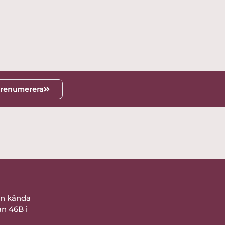
renumerera
ån kända
an 46B i