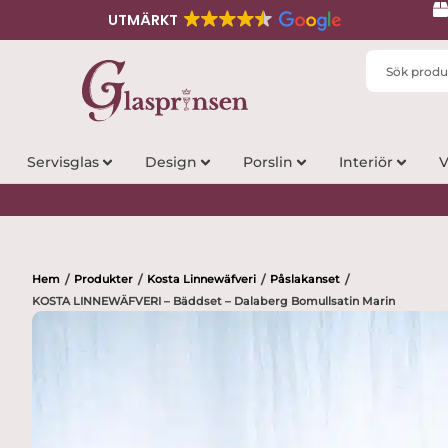
UTMÄRKT
Search
...
Servisglas
Design
Porslin
Interiör
V
Hem
Produkter
Kosta Linnewäfveri
Påslakanset
/
/
/
/
KOSTA LINNEWÄFVERI – Bäddset – Dalaberg Bomullsatin Marin