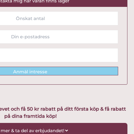
takta mig när varan finns lager
Anmäl intresse
t och få 50 kr rabatt på ditt första köp & få rabatt
på dina framtida köp!
 mer & ta del av erbjudandet!