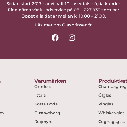
Sedan start 2017 har vi haft 10 tusentals nöjda kunder.
Ring gärna vår kundservice på 08 – 227 939 som har
Öppet alla dagar mellan kl 10.00 – 21.00.
Läs mer om Glasprinsen
F
I
a
n
c
s
e
t
b
a
o
g
o
r
n
Varumärken
Produktkat
k
a
Orrefors
Champagnegl
m
Iittala
Ölglas
Kosta Boda
Vinglas
icy
Gustavsberg
Whiskeyglas
Reijmyre
Cognagsglas