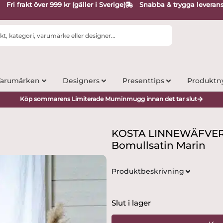
Fri frakt över 999 kr (gäller i Sverige)
Snabba & trygga leveran
arumärken
Designers
Presenttips
Produktn
Köp sommarens Limiterade Muminmugg innan det tar slut
KOSTA LINNEWÄFVERI 
Bomullsatin Marin
Produktbeskrivning
Slut i lager