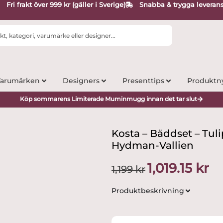
Fri frakt över 999 kr (gäller i Sverige)
Snabba & trygga leveran
arumärken
Designers
Presenttips
Produktn
Köp sommarens Limiterade Muminmugg innan det tar slut
Kosta – Bäddset – Tuli
Hydman-Vallien
Det
Det
1,019.15
kr
1,199
kr
ursprungliga
nuv
priset
pris
Produktbeskrivning
var:
är:
1,199 kr.
1,01