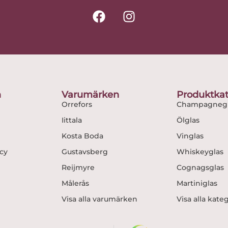
F
I
a
n
c
s
e
t
b
a
o
g
o
r
n
Varumärken
Produktkat
k
a
Orrefors
Champagnegl
m
Iittala
Ölglas
Kosta Boda
Vinglas
icy
Gustavsberg
Whiskeyglas
Reijmyre
Cognagsglas
Målerås
Martiniglas
Visa alla varumärken
Visa alla kate