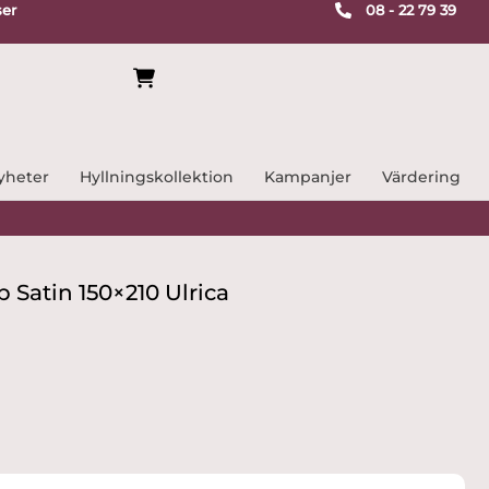
ser
08 - 22 79 39
yheter
Hyllningskollektion
Kampanjer
Värdering
p Satin 150×210 Ulrica
arande
et
9.15 kr.