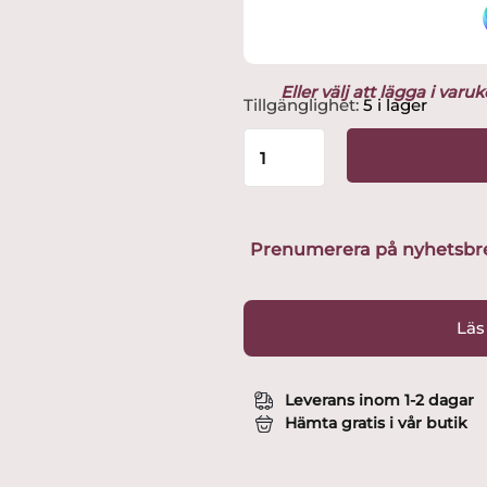
Eller välj att lägga i var
Kosta
Tillgänglighet:
5 i lager
-
Bäddset
-
Tulip
Satin
150x210
Prenumerera på nyhetsbreve
Ulrica
Hydman-
Vallien
Läs
mängd
Leverans inom 1-2 dagar
Hämta gratis i vår butik