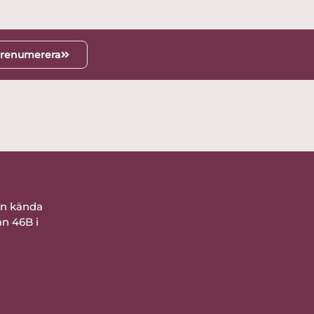
renumerera
ån kända
an 46B i