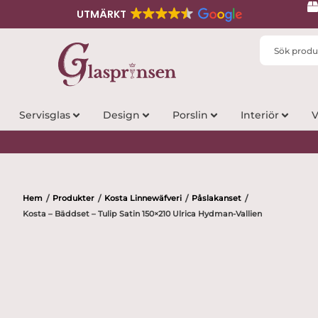
UTMÄRKT
Search
...
Servisglas
Design
Porslin
Interiör
V
Hem
Produkter
Kosta Linnewäfveri
Påslakanset
/
/
/
/
Kosta – Bäddset – Tulip Satin 150×210 Ulrica Hydman-Vallien