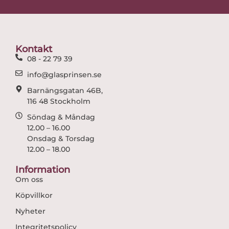
e
t
b
a
o
g
o
r
Kontakt
k
a
08 - 22 79 39
m
info@glasprinsen.se
Barnängsgatan 46B,
116 48 Stockholm
Söndag & Måndag
12.00 – 16.00
Onsdag & Torsdag
12.00 – 18.00
Information
Om oss
Köpvillkor
Nyheter
Integritetspolicy