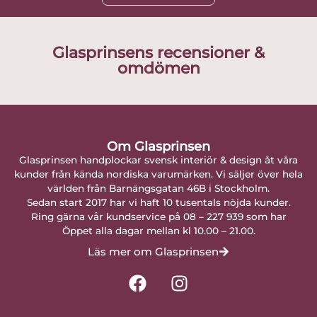
Glasprinsens recensioner &
omdömen
Om Glasprinsen
Glasprinsen handplockar svensk interiör & design åt våra
kunder från kända nordiska varumärken. Vi säljer över hela
världen från Barnängsgatan 46B i Stockholm.
Sedan start 2017 har vi haft 10 tusentals nöjda kunder.
Ring gärna vår kundservice på 08 – 227 939 som har
Öppet alla dagar mellan kl 10.00 – 21.00.
Läs mer om Glasprinsen
F
I
a
n
c
s