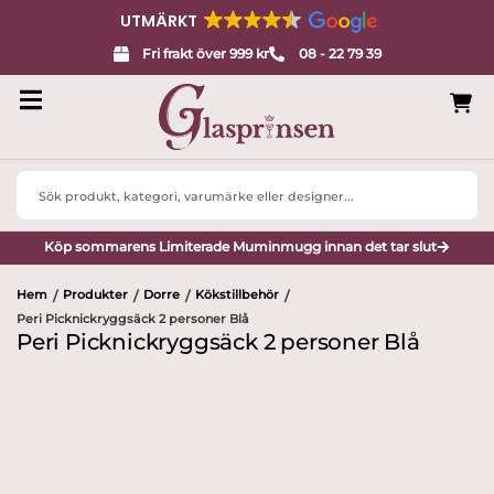
UTMÄRKT
Fri frakt över 999 kr
08 - 22 79 39
Search
...
Köp sommarens Limiterade Muminmugg innan det tar slut
Hem
Produkter
Dorre
Kökstillbehör
/
/
/
/
Peri Picknickryggsäck 2 personer Blå
Peri Picknickryggsäck 2 personer Blå