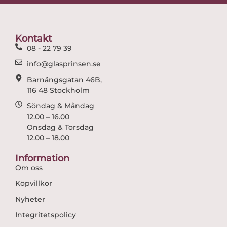
b
a
o
g
o
r
Kontakt
k
a
08 - 22 79 39
m
info@glasprinsen.se
Barnängsgatan 46B,
116 48 Stockholm
Söndag & Måndag
12.00 – 16.00
Onsdag & Torsdag
12.00 – 18.00
Information
Om oss
Köpvillkor
Nyheter
Integritetspolicy