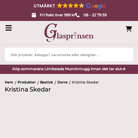
UTMÄRKT
Fri frakt över 999 kr
08 - 22 79 39
Search
...
Köp sommarens Limiterade Muminmugg innan det tar slut
Hem
Produkter
Bestick
Dorre
Kristina Skedar
/
/
/
/
Kristina Skedar