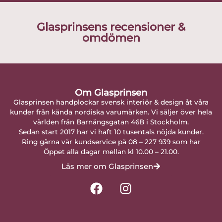
Glasprinsens recensioner &
omdömen
Om Glasprinsen
Glasprinsen handplockar svensk interiör & design åt våra
kunder från kända nordiska varumärken. Vi säljer över hela
världen från Barnängsgatan 46B i Stockholm.
Sedan start 2017 har vi haft 10 tusentals nöjda kunder.
Ring gärna vår kundservice på 08 – 227 939 som har
Öppet alla dagar mellan kl 10.00 – 21.00.
Läs mer om Glasprinsen
F
I
a
n
c
s
e
t